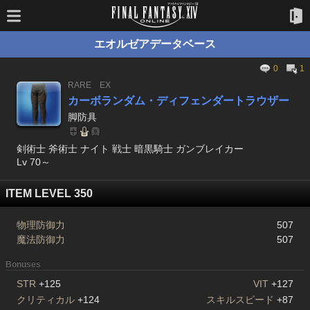
エオルゼアデータベース
0
1
RARE
EX
カーボランダム・ディフェンダートラウザー
脚防具
剣術士 斧術士 ナイト 戦士 暗黒騎士 ガンブレイカー
Lv 70～
ITEM LEVEL 350
物理防御力
507
魔法防御力
507
Bonuses
STR
+125
VIT
+127
クリティカル
+124
スキルスピード
+87