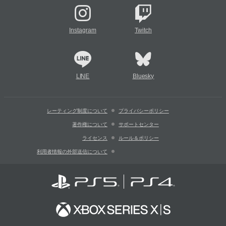
Instagram
Twitch
LINE
Bluesky
レーティング制度について
プライバシーポリシー
著作権について
サポートセンター
ライセンス
ルール＆ポリシー
利用者情報の外部送信について