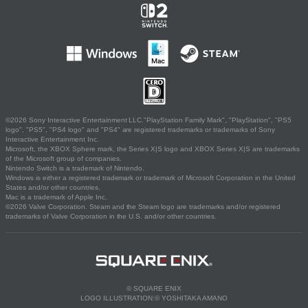
©2026 Sony Interactive Entertainment LLC."PlayStation Family Mark", "PlayStation", "PS5
logo", "PS5", "PS4 logo" and "PS4" are registered trademarks or trademarks of Sony
Interactive Entertainment Inc.
Microsoft, the XBOX Sphere mark, the Series X|S logo and XBOX Series X|S are trademarks
of the Microsoft group of companies.
Nintendo Switch is a trademark of Nintendo.
Windows is either a registered trademark or trademark of Microsoft Corporation in the United
States and/or other countries.
Mac is a trademark of Apple Inc.
©2026 Valve Corporation. Steam and the Steam logo are trademarks and/or registered
trademarks of Valve Corporation in the U.S. and/or other countries.
© SQUARE ENIX
LOGO ILLUSTRATION:© YOSHITAKA AMANO