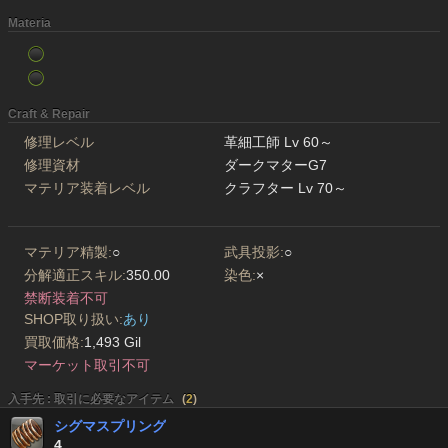
Materia
Craft & Repair
修理レベル
革細工師 Lv 60～
修理資材
ダークマターG7
マテリア装着レベル
クラフター Lv 70～
マテリア精製:
○
武具投影:
○
分解適正スキル:
350.00
染色:
×
禁断装着不可
SHOP取り扱い:
あり
買取価格:
1,493 Gil
マーケット取引不可
入手先 : 取引に必要なアイテム
(
2
)
シグマスプリング
4