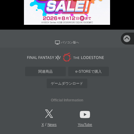
パソコン版へ
関連商品
e-STOREで購入
ゲームダウンロード
Official Information
/
X
News
YouTube