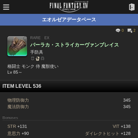
エオルゼアデータベース
0
2
RARE
EX
パーラカ・ストライカーヴァンブレイス
手防具
格闘士 モンク 侍 魔獣使い
Lv 85～
ITEM LEVEL 536
物理防御力
345
魔法防御力
345
Bonuses
STR
+131
VIT
+138
意思力
+90
ダイレクトヒット
+128