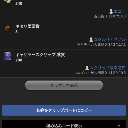
240
エニー
蒼天街 X:12.0 Y:14.0
キタリ団栗貨
3
ユクルリ・マノル
ラケティカ大森林 X:37.3 Y:17.1
ギャザラースクリップ:紫貨
200
スクリップ取引窓口
ウルダハ：ザル回廊 X:14.2 Y:10.8
タップして表示
名称をクリップボードにコピー
埋め込みコード表示