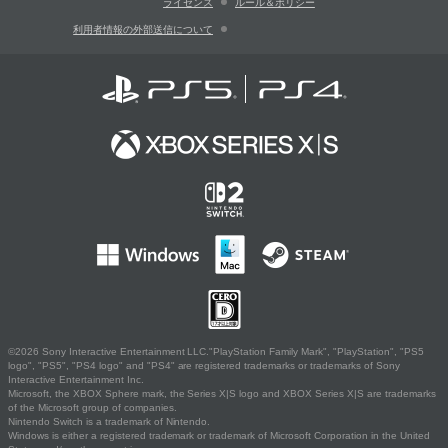
ライセンス
ルール＆ポリシー
利用者情報の外部送信について
©2026 Sony Interactive Entertainment LLC."PlayStation Family Mark", "PlayStation", "PS5
logo", "PS5", "PS4 logo" and "PS4" are registered trademarks or trademarks of Sony
Interactive Entertainment Inc.
Microsoft, the XBOX Sphere mark, the Series X|S logo and XBOX Series X|S are trademarks
of the Microsoft group of companies.
Nintendo Switch is a trademark of Nintendo.
Windows is either a registered trademark or trademark of Microsoft Corporation in the United