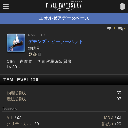
エオルゼアデータベース
0
9
RARE
EX
デモンズ・ヒーラーハット
頭防具
幻術士 白魔道士 学者 占星術師 賢者
Lv 50～
ITEM LEVEL 120
物理防御力
55
魔法防御力
97
Bonuses
VIT
+27
MND
+29
クリティカル
+29
意思力
+20