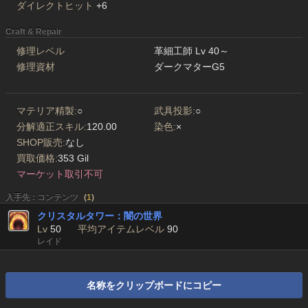
ダイレクトヒット
+6
Craft & Repair
修理レベル
革細工師 Lv 40～
修理資材
ダークマターG5
マテリア精製:
○
武具投影:
○
分解適正スキル:
120.00
染色:
×
SHOP販売:
なし
買取価格:
353 Gil
マーケット取引不可
入手先 : コンテンツ
(
1
)
クリスタルタワー：闇の世界
Lv
50
平均アイテムレベル
90
レイド
名称をクリップボードにコピー