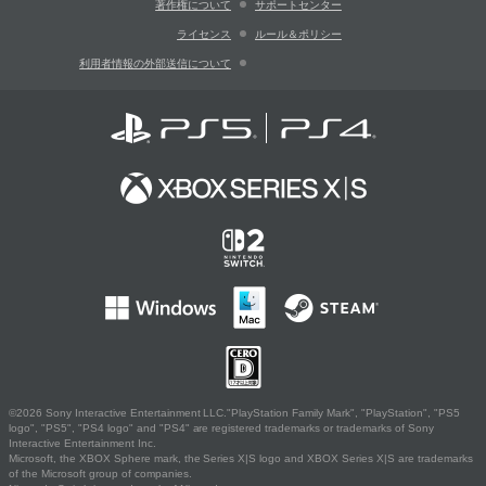
著作権について
サポートセンター
ライセンス
ルール＆ポリシー
利用者情報の外部送信について
©2026 Sony Interactive Entertainment LLC."PlayStation Family Mark", "PlayStation", "PS5
logo", "PS5", "PS4 logo" and "PS4" are registered trademarks or trademarks of Sony
Interactive Entertainment Inc.
Microsoft, the XBOX Sphere mark, the Series X|S logo and XBOX Series X|S are trademarks
of the Microsoft group of companies.