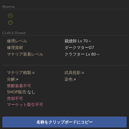
Materia
Craft & Repair
修理レベル
裁縫師 Lv 70～
修理資材
ダークマターG7
マテリア装着レベル
クラフター Lv 80～
マテリア精製:
○
武具投影:
○
分解:
×
染色:
×
禁断装着不可
SHOP販売:
なし
売却不可
マーケット取引不可
名称をクリップボードにコピー