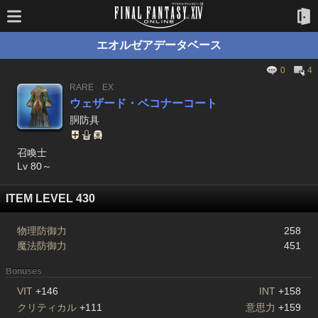
エオルゼアデータベース
0
4
RARE
EX
ウェザード・ベコナーコート
胴防具
召喚士
Lv 80～
ITEM LEVEL 430
物理防御力
258
魔法防御力
451
Bonuses
VIT
+146
INT
+158
クリティカル
+111
意思力
+159