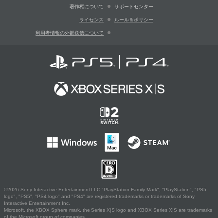
著作権について
サポートセンター
ライセンス
ルール＆ポリシー
利用者情報の外部送信について
©2026 Sony Interactive Entertainment LLC."PlayStation Family Mark", "PlayStation", "PS5
logo", "PS5", "PS4 logo" and "PS4" are registered trademarks or trademarks of Sony
Interactive Entertainment Inc.
Microsoft, the XBOX Sphere mark, the Series X|S logo and XBOX Series X|S are trademarks
of the Microsoft group of companies.