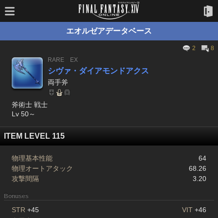
エオルゼアデータベース
2
8
RARE
EX
シヴァ・ダイアモンドアクス
両手斧
斧術士 戦士
Lv 50～
ITEM LEVEL 115
物理基本性能
64
物理オートアタック
68.26
攻撃間隔
3.20
Bonuses
STR
+45
VIT
+46