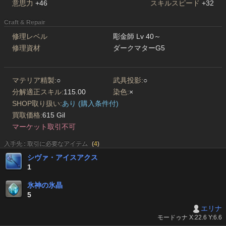
意思力
+46
スキルスピード
+32
Craft & Repair
修理レベル
彫金師 Lv 40～
修理資材
ダークマターG5
マテリア精製:
○
武具投影:
○
分解適正スキル:
115.00
染色:
×
SHOP取り扱い:
あり (購入条件付)
買取価格:
615 Gil
マーケット取引不可
入手先 : 取引に必要なアイテム
(
4
)
シヴァ・アイスアクス
1
氷神の氷晶
5
エリナ
モードゥナ X:22.6 Y:6.6