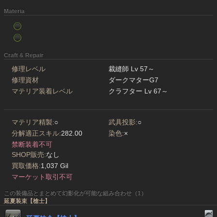
Materia
Craft & Repair
修理レベル
裁縫師 Lv 57～
修理資材
ダークマターG7
マテリア装着レベル
クラフター Lv 67～
マテリア精製:
○
武具投影:
○
分解適正スキル:
282.00
染色:
×
禁断装着不可
SHOP販売:
なし
買取価格:
1,037 Gil
マーケット取引不可
この装備品とまとめて幻影化が可能な組み合わせ（1）
延夏装束【槍士】