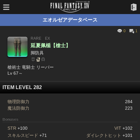
エオルゼアデータベース
0
1
RARE
EX
延夏佩楯【槍士】
脚防具
槍術士 竜騎士 リーパー
Lv 67～
ITEM LEVEL 282
物理防御力
284
魔法防御力
223
Bonuses
STR
+100
VIT
+102
スキルスピード
+71
ダイレクトヒット
+101