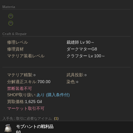
Materia
Craft & Repair
修理レベル
裁縫師 Lv 90～
修理資材
ダークマターG8
マテリア装着レベル
クラフター Lv 100～
マテリア精製:
○
武具投影:
○
分解適正スキル:
700.00
染色:
○
禁断装着不可
SHOP取り扱い:
あり (購入条件付)
買取価格:
1,625 Gil
マーケット取引不可
入手先 : 取引に必要なアイテム
(
1
)
モブハントの戦利品
60