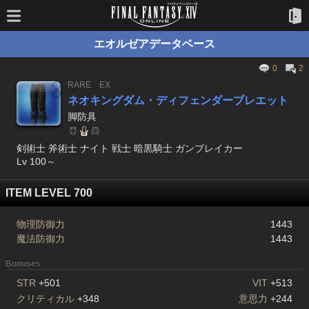
エオルゼアデータベース
0
2
RARE
EX
ネオキングダム・ディフェンダーブレエット
脚防具
剣術士 斧術士 ナイト 戦士 暗黒騎士 ガンブレイカー
Lv 100～
ITEM LEVEL 700
物理防御力
1443
魔法防御力
1443
Bonuses
STR
+501
VIT
+513
クリティカル
+348
意思力
+244