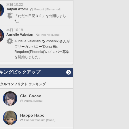
本日 10:22
Taiyou Atomi
Gungnir [Elemental]
「ただの日記３２」を公開しまし
た。
本日 10:19
Aurielle Valerian
Phoenix [Light]
Aurielle Valerian(
Phoenix)さんが
フリーカンパニー"Dona Eis
Requiem(Phoenix)"のメンバー募集
を開始しました。
キングピックアップ
タルコンフリクト ランキング
Ciel Cocco
Anima [Mana]
Happo Hapo
Pandaemonium [Mana]