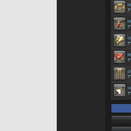
頭
ア
胴
ア
手
ア
脚
ア
足
ア
耳
ア