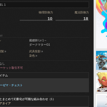
EL 1
物理防御力
魔法防御力
10
18
ir
ル
裁縫師 Lv 1～
ダークマターG1
製:
○
武具投影:
○
染色:
○
なし
ーケット取引不可
イテム
ーゼマ・チェスト
とまとめて幻影化が可能な組み合わせ（1）
アタイア