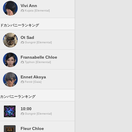
Vivi Ann
Kujata [Elemental]
ドカンパニーランキング
Ot Sad
Gungnir [Elemental]
Fransabelle Chloe
Typhon [Elemental]
Ennet Akoya
Fenrir [Gaia]
カンパニーランキング
10:00
Gungnir [Elemental]
Fleur Chloe