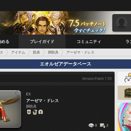
始める
プレイガイド
コミュニティ
ラ
ス
アイテム
防具
胴防具
アーゼマ・ドレス
エオルゼアデータベース
Version:Patch 7.55
EX
アーゼマ・ドレス
胴防具
0
2