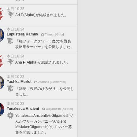
本日 10:35
Ari P(Alpha)が結成されました。
本日 10:34
Lupustella Kamuy
Tiamat [Gaia]
「極フォークタワー：魔の塔 野良
攻略用サーバー」を公開しました。
本日 10:34
Ana P(Alpha)が結成されました。
本日 10:33
Yashka Merlot
Atomos [Elemental]
「雑記：視野のひろがり」を公開し
ました。
本日 10:33
Yunalesca Ancient
Gilgamesh [Aether]
Yunalesca Ancient(
Gilgamesh)さ
んがフリーカンパニー"Ancient
Mistake(Gilgamesh)"のメンバー募
集を開始しました。