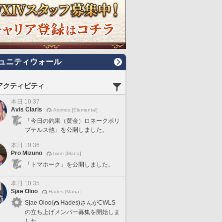
ュニティウォール
アクティビティ
本日 10:37
Avis Claris
Atomos [Elemental]
「今日の釣果（黄金）ロネークポリ
プテルス他」を公開しました。
本日 10:36
Pro Mizuno
Ixion [Mana]
「トマホーク」を公開しました。
本日 10:35
Sjae Oloo
Hades [Mana]
Sjae Oloo(
Hades)さんがCWLS
の立ち上げメンバー募集を開始しま
した。