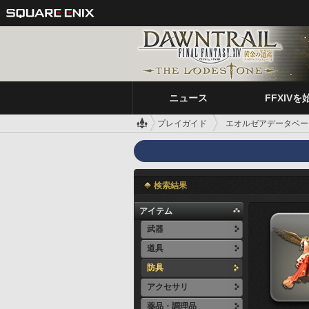
ニュース
FFXIVを
プレイガイド
エオルゼアデータベー
検索結果
アイテム
武器
道具
防具
アクセサリ
薬品・調理品