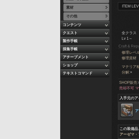
ITEM LEV
素材
その他
コンテンツ
クエスト
全クラス
Lv 1～
製作手帳
Craft & Repa
採集手帳
修理レベ
アチーブメント
修理資材
ショップ
マテリア精
分解:
×
テキストコマンド
SHOP販売:
売却不可
マ
入手元のア
ア
この装備品
アーゼマ・