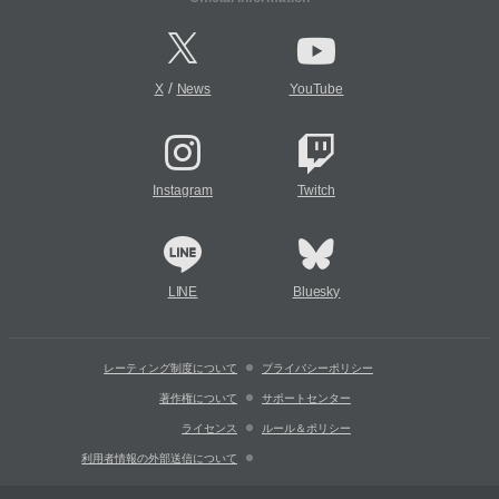
/
X
News
YouTube
Instagram
Twitch
LINE
Bluesky
レーティング制度について
プライバシーポリシー
著作権について
サポートセンター
ライセンス
ルール＆ポリシー
利用者情報の外部送信について