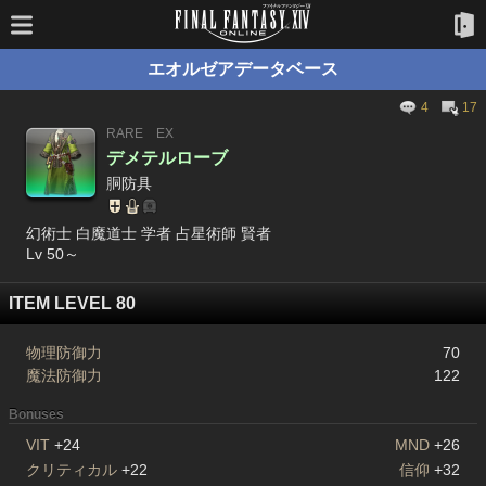
エオルゼアデータベース
4
17
RARE
EX
デメテルローブ
胴防具
幻術士 白魔道士 学者 占星術師 賢者
Lv 50～
ITEM LEVEL 80
物理防御力
70
魔法防御力
122
Bonuses
VIT
+24
MND
+26
クリティカル
+22
信仰
+32