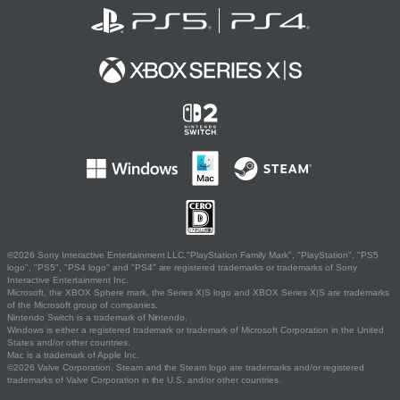
©2026 Sony Interactive Entertainment LLC."PlayStation Family Mark", "PlayStation", "PS5
logo", "PS5", "PS4 logo" and "PS4" are registered trademarks or trademarks of Sony
Interactive Entertainment Inc.
Microsoft, the XBOX Sphere mark, the Series X|S logo and XBOX Series X|S are trademarks
of the Microsoft group of companies.
Nintendo Switch is a trademark of Nintendo.
Windows is either a registered trademark or trademark of Microsoft Corporation in the United
States and/or other countries.
Mac is a trademark of Apple Inc.
©2026 Valve Corporation. Steam and the Steam logo are trademarks and/or registered
trademarks of Valve Corporation in the U.S. and/or other countries.