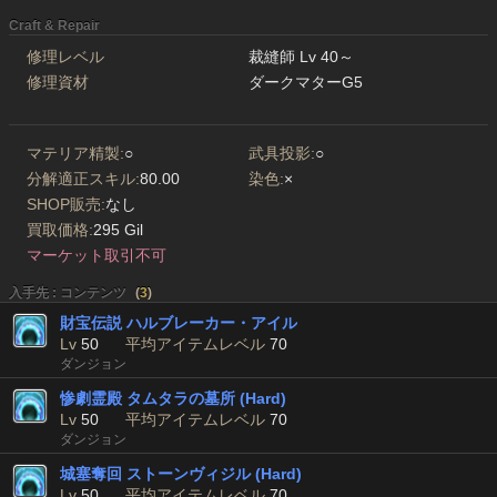
Craft & Repair
修理レベル
裁縫師 Lv 40～
修理資材
ダークマターG5
マテリア精製:
○
武具投影:
○
分解適正スキル:
80.00
染色:
×
SHOP販売:
なし
買取価格:
295 Gil
マーケット取引不可
入手先 : コンテンツ
(
3
)
財宝伝説 ハルブレーカー・アイル
Lv
50
平均アイテムレベル
70
ダンジョン
惨劇霊殿 タムタラの墓所 (Hard)
Lv
50
平均アイテムレベル
70
ダンジョン
城塞奪回 ストーンヴィジル (Hard)
Lv
50
平均アイテムレベル
70