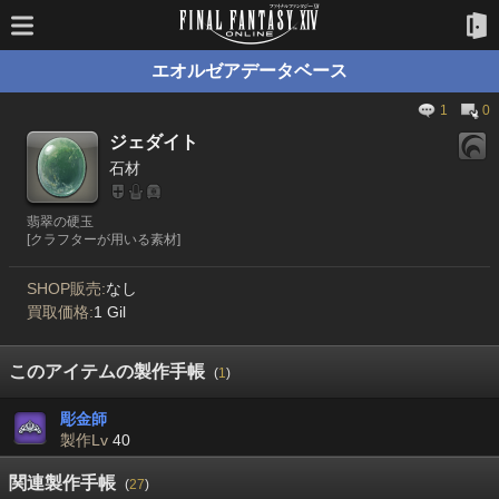
エオルゼアデータベース
1
0
ジェダイト
石材
翡翠の硬玉
[クラフターが用いる素材]
SHOP販売:
なし
買取価格:
1 Gil
このアイテムの製作手帳
(
1
)
彫金師
製作Lv
40
関連製作手帳
(
27
)