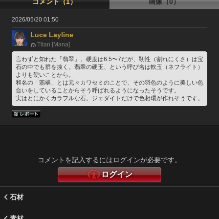
コメント（1）
画像（0）
2026/05/20 01:50
Luce Layline
Titan [Mana]
言わずと知れた「翡翠」。硬度は6.5〜7だが、靭性（割れにくさ）は宝
石の中でも群を抜く。翡翠の硬玉、という呼び名は軟玉（ネフライト）
よりも硬いことから。
和名の「翡翠」とは元々カワセミのことで、その羽色のように美しい色
合いをしていることからそう呼ばれるようになったそうです。
実はとにかくカラフルな石。ジェダイトだけで色相環が作れそうです。
コメントを記入するにはログインが必要です。
ログイン
石材
素材