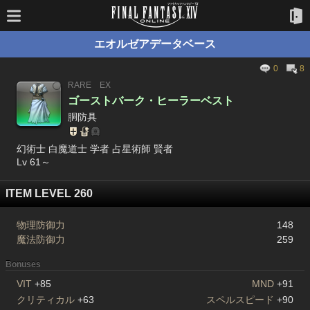
エオルゼアデータベース
0
8
RARE
EX
ゴーストバーク・ヒーラーベスト
胴防具
幻術士 白魔道士 学者 占星術師 賢者
Lv 61～
ITEM LEVEL 260
物理防御力
148
魔法防御力
259
Bonuses
VIT
+85
MND
+91
クリティカル
+63
スペルスピード
+90