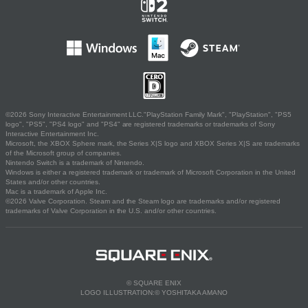
©2026 Sony Interactive Entertainment LLC."PlayStation Family Mark", "PlayStation", "PS5
logo", "PS5", "PS4 logo" and "PS4" are registered trademarks or trademarks of Sony
Interactive Entertainment Inc.
Microsoft, the XBOX Sphere mark, the Series X|S logo and XBOX Series X|S are trademarks
of the Microsoft group of companies.
Nintendo Switch is a trademark of Nintendo.
Windows is either a registered trademark or trademark of Microsoft Corporation in the United
States and/or other countries.
Mac is a trademark of Apple Inc.
©2026 Valve Corporation. Steam and the Steam logo are trademarks and/or registered
trademarks of Valve Corporation in the U.S. and/or other countries.
© SQUARE ENIX
LOGO ILLUSTRATION:© YOSHITAKA AMANO