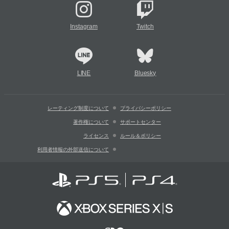
Instagram
Twitch
LINE
Bluesky
レーティング制度について
プライバシーポリシー
著作権について
サポートセンター
ライセンス
ルール＆ポリシー
利用者情報の外部送信について