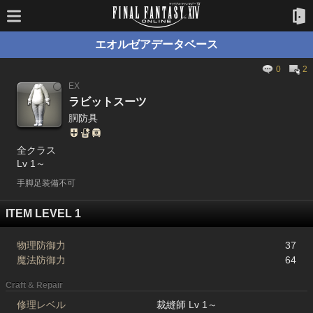
エオルゼアデータベース
0
2
EX
ラビットスーツ
胴防具
全クラス
Lv 1～
手脚足装備不可
ITEM LEVEL 1
物理防御力
37
魔法防御力
64
Craft & Repair
修理レベル
裁縫師 Lv 1～