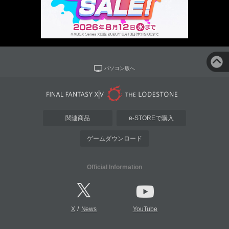
パソコン版へ
関連商品
e-STOREで購入
ゲームダウンロード
Official Information
/
X
News
YouTube