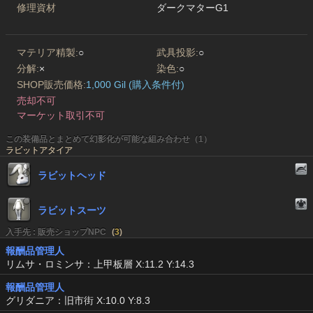
修理資材
ダークマターG1
マテリア精製:
○
武具投影:
○
分解:
×
染色:
○
SHOP販売価格:
1,000 Gil (購入条件付)
売却不可
マーケット取引不可
この装備品とまとめて幻影化が可能な組み合わせ（1）
ラビットアタイア
ラビットヘッド
ラビットスーツ
入手先 : 販売ショップNPC
(
3
)
報酬品管理人
リムサ・ロミンサ：上甲板層 X:11.2 Y:14.3
報酬品管理人
グリダニア：旧市街 X:10.0 Y:8.3