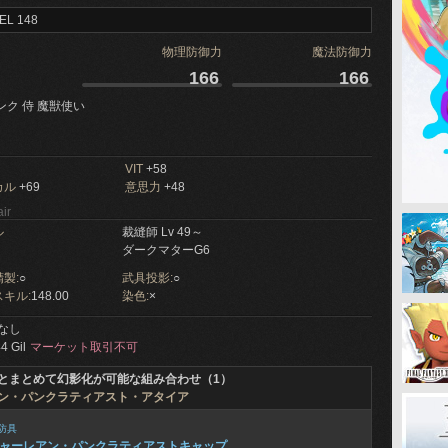
EL 148
物理防御力
魔法防御力
166
166
ンク 侍 魔獣使い
VIT
+58
カル
+69
意思力
+48
ir
ル
裁縫師 Lv 49～
ダークマターG6
製:
○
武具投影:
○
キル:
148.00
染色:
×
なし
4 Gil
マーケット取引不可
とまとめて幻影化が可能な組み合わせ（1）
ン・パンクラティアスト・アタイア
防具
ャーレアン・パンクラティアストキャップ