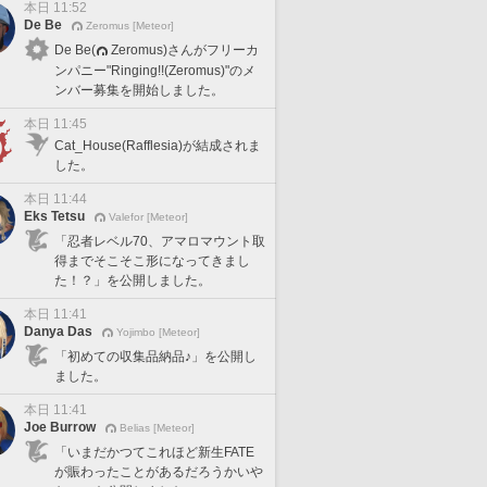
本日 11:52
De Be
Zeromus [Meteor]
De Be(
Zeromus)さんがフリーカ
ンパニー"Ringing!!(Zeromus)"のメ
ンバー募集を開始しました。
本日 11:45
Cat_House(Rafflesia)が結成されま
した。
本日 11:44
Eks Tetsu
Valefor [Meteor]
「忍者レベル70、アマロマウント取
得までそこそこ形になってきまし
た！？」を公開しました。
本日 11:41
Danya Das
Yojimbo [Meteor]
「初めての収集品納品♪」を公開し
ました。
本日 11:41
Joe Burrow
Belias [Meteor]
「いまだかつてこれほど新生FATE
が賑わったことがあるだろうかいや