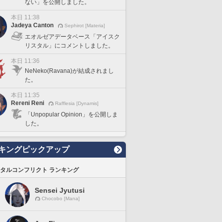
ない」を公開しました。
本日 11:38
Jadeya Canton
Sephirot [Materia]
エオルゼアデータベース「アイスク
リスタル」にコメントしました。
本日 11:36
NeNeko(Ravana)が結成されまし
た。
本日 11:35
Rereni Reni
Rafflesia [Dynamis]
「Unpopular Opinion」を公開しま
した。
キングピックアップ
タルコンフリクト ランキング
Sensei Jyutusi
Chocobo [Mana]