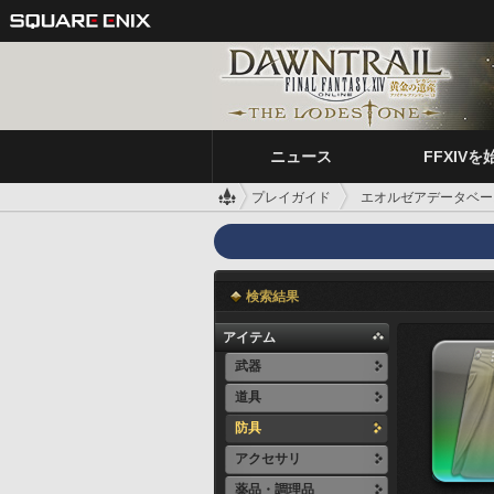
ニュース
FFXIVを
プレイガイド
エオルゼアデータベー
検索結果
アイテム
武器
道具
防具
アクセサリ
薬品・調理品