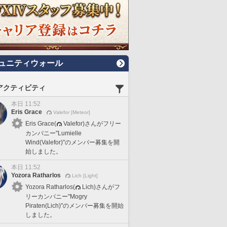
ュニティウォール
アクティビティ
本日 11:52
Eris Grace
Valefor [Meteor]
Eris Grace(
Valefor)さんがフリー
カンパニー"Lumielle
Wind(Valefor)"のメンバー募集を開
始しました。
本日 11:52
Yozora Ratharlos
Lich [Light]
Yozora Ratharlos(
Lich)さんがフ
リーカンパニー"Mogry
Piraten(Lich)"のメンバー募集を開始
しました。