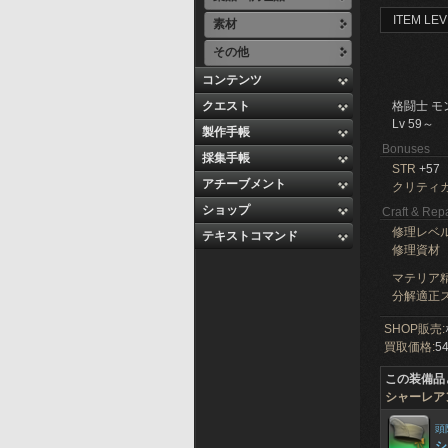
ITEM LEV
素材
その他
コンテンツ
クエスト
格闘士 モ
Lv 59～
製作手帳
Bonuses
採集手帳
STR
+57
アチーブメント
クリティ
ショップ
Craft & Repa
修理レベ
テキストコマンド
修理資材
マテリア精
分解適正ス
SHOP販売:
買取価格:
54
この装備品
シャーレア
頭
シ