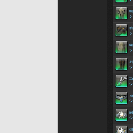
胴
シ
手
シ
脚
シ
足
シ
耳
シ
首
シ
腕
シ
指