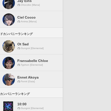
Jay Eins
Chocobo [Mana]
Ciel Cocco
Anima [Mana]
ドカンパニーランキング
Ot Sad
Gungnir [Elemental]
Fransabelle Chloe
Typhon [Elemental]
Ennet Akoya
Fenrir [Gaia]
カンパニーランキング
10:00
Gungnir [Elemental]