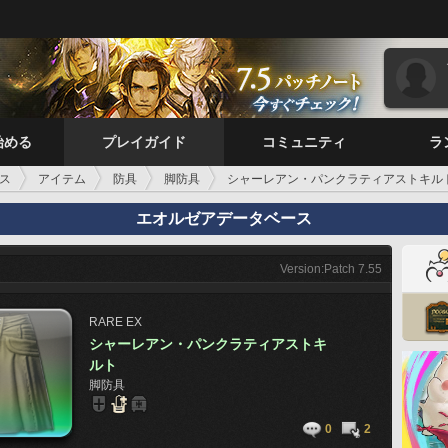
始める
プレイガイド
コミュニティ
ラ
ス
アイテム
防具
脚防具
シャーレアン・パンクラティアストキル
エオルゼアデータベース
Version:Patch 7.55
RARE
EX
シャーレアン・パンクラティアストキ
ルト
脚防具
0
2