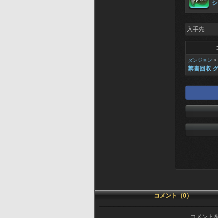
シ
入手先
ダンジョン
>
禁書回収 
コメント（0）
コメント