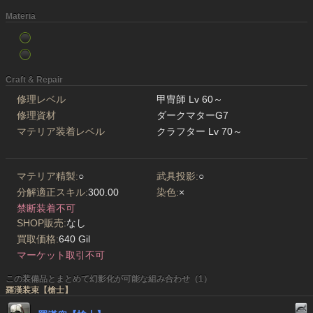
Materia
Craft & Repair
修理レベル
甲冑師 Lv 60～
修理資材
ダークマターG7
マテリア装着レベル
クラフター Lv 70～
マテリア精製:
○
武具投影:
○
分解適正スキル:
300.00
染色:
×
禁断装着不可
SHOP販売:
なし
買取価格:
640 Gil
マーケット取引不可
この装備品とまとめて幻影化が可能な組み合わせ（1）
羅漢装束【槍士】