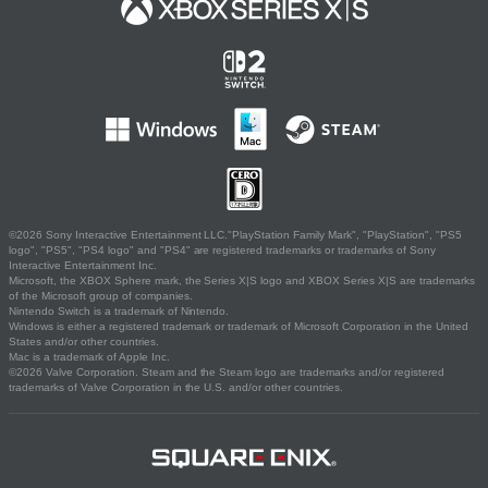
©2026 Sony Interactive Entertainment LLC."PlayStation Family Mark", "PlayStation", "PS5
logo", "PS5", "PS4 logo" and "PS4" are registered trademarks or trademarks of Sony
Interactive Entertainment Inc.
Microsoft, the XBOX Sphere mark, the Series X|S logo and XBOX Series X|S are trademarks
of the Microsoft group of companies.
Nintendo Switch is a trademark of Nintendo.
Windows is either a registered trademark or trademark of Microsoft Corporation in the United
States and/or other countries.
Mac is a trademark of Apple Inc.
©2026 Valve Corporation. Steam and the Steam logo are trademarks and/or registered
trademarks of Valve Corporation in the U.S. and/or other countries.