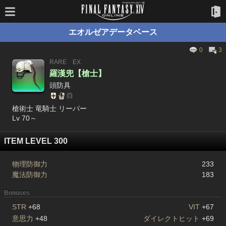
エオルゼアデータベース
0
3
RARE
EX
羅漢兜【槍士】
頭防具
槍術士 竜騎士 リーパー
Lv 70～
ITEM LEVEL 300
物理防御力
233
魔法防御力
183
Bonuses
STR
+68
VIT
+67
意思力
+48
ダイレクトヒット
+69