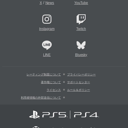
/
X
News
YouTube
Instagram
Twitch
LINE
Bluesky
レーティング制度について
プライバシーポリシー
著作権について
サポートセンター
ライセンス
ルール＆ポリシー
利用者情報の外部送信について