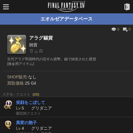
エオルゼアデータベース
0
0
アラグ錫貨
雑貨
古代アラグ帝国時代の旧ギル貨幣。錫で鋳造された硬貨
[換金用アイテム]
SHOP販売:
なし
買取価格:
25 Gil
入手先 : クエスト
(
26
)
笑顔をこぼして
Lv
5
グリダニア
園芸師クエスト
異変の胞子
Lv
4
グリダニア