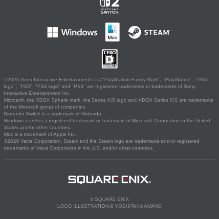
©2026 Sony Interactive Entertainment LLC."PlayStation Family Mark", "PlayStation", "PS5
logo", "PS5", "PS4 logo" and "PS4" are registered trademarks or trademarks of Sony
Interactive Entertainment Inc.
Microsoft, the XBOX Sphere mark, the Series X|S logo and XBOX Series X|S are trademarks
of the Microsoft group of companies.
Nintendo Switch is a trademark of Nintendo.
Windows is either a registered trademark or trademark of Microsoft Corporation in the United
States and/or other countries.
Mac is a trademark of Apple Inc.
©2026 Valve Corporation. Steam and the Steam logo are trademarks and/or registered
trademarks of Valve Corporation in the U.S. and/or other countries.
© SQUARE ENIX
LOGO ILLUSTRATION:© YOSHITAKA AMANO