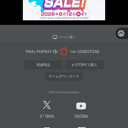
パソコン版へ
関連商品
e-STOREで購入
ゲームダウンロード
Official Information
/
X
News
YouTube