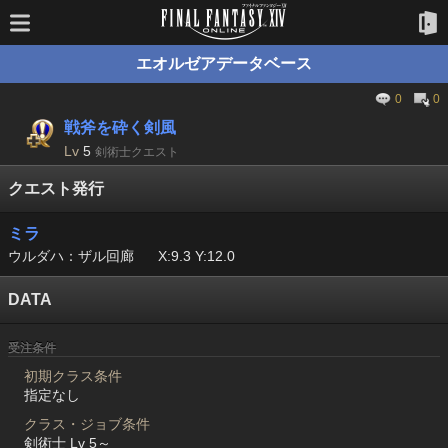
エオルゼアデータベース
0
0
戦斧を砕く剣風
Lv
5
剣術士クエスト
クエスト発行
ミラ
ウルダハ：ザル回廊
X:9.3 Y:12.0
DATA
受注条件
初期クラス条件
指定なし
クラス・ジョブ条件
剣術士 Lv 5～