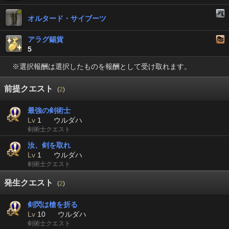
オルタード・サイブーツ
アラグ錫貨
5
※選択報酬は選択したものを報酬として受け取れます。
前提クエスト
(
2
)
最強の剣術士
Lv
1
ウルダハ
剣術士クエスト
汝、剣を取れ
Lv
1
ウルダハ
剣術士クエスト
発生クエスト
(
2
)
剣閃は槍を折る
Lv
10
ウルダハ
剣術士クエスト