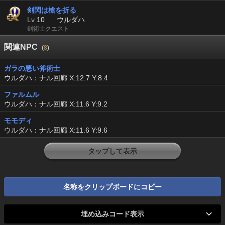
剣閃は槍を折る
Lv
10
ウルダハ
剣術士クエスト
関連NPC
(
8
)
ガラの悪い斧術士
ウルダハ：ナル回廊 X:12.7 Y:8.4
ファルムル
ウルダハ：ナル回廊 X:11.6 Y:9.2
モモディ
ウルダハ：ナル回廊 X:11.6 Y:9.6
タップして表示
名称をクリップボードにコピー
埋め込みコード表示