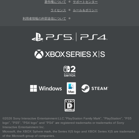
著作権について
サポートセンター
ライセンス
ルール＆ポリシー
利用者情報の外部送信について
©2026 Sony Interactive Entertainment LLC."PlayStation Family Mark", "PlayStation", "PS5
logo", "PS5", "PS4 logo" and "PS4" are registered trademarks or trademarks of Sony
Interactive Entertainment Inc.
Microsoft, the XBOX Sphere mark, the Series X|S logo and XBOX Series X|S are trademarks
of the Microsoft group of companies.