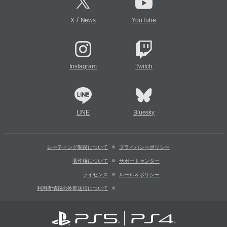
/
X
News
YouTube
Instagram
Twitch
LINE
Bluesky
レーティング制度について
プライバシーポリシー
著作権について
サポートセンター
ライセンス
ルール＆ポリシー
利用者情報の外部送信について