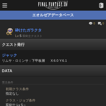
エオルゼアデータベース
0
0
砕けたガラクタ
Lv
5
双剣士クエスト
クエスト発行
ジャック
リムサ・ロミンサ：下甲板層
X:6.0 Y:6.1
DATA
受注条件
初期クラス条件
指定なし
クラス・ジョブ条件
双剣士 Lv 5～