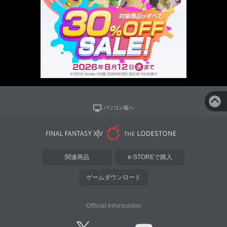
パソコン版へ
関連商品
e-STOREで購入
ゲームダウンロード
Official Information