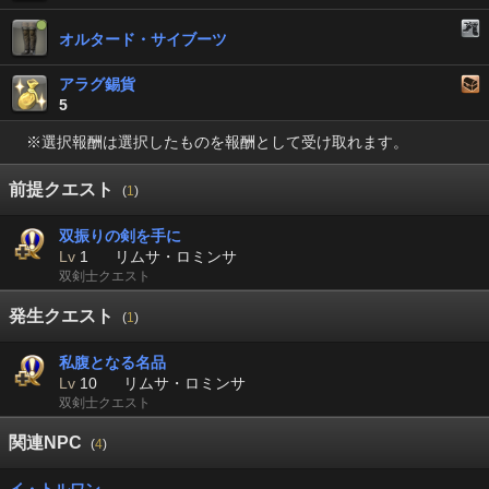
オルタード・サイブーツ
アラグ錫貨
5
※選択報酬は選択したものを報酬として受け取れます。
前提クエスト
(
1
)
双振りの剣を手に
Lv
1
リムサ・ロミンサ
双剣士クエスト
発生クエスト
(
1
)
私腹となる名品
Lv
10
リムサ・ロミンサ
双剣士クエスト
関連NPC
(
4
)