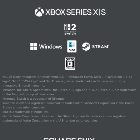
©2026 Sony Interactive Entertainment LLC."PlayStation Family Mark", "PlayStation", "PS5
logo", "PS5", "PS4 logo" and "PS4" are registered trademarks or trademarks of Sony
Interactive Entertainment Inc.
Microsoft, the XBOX Sphere mark, the Series X|S logo and XBOX Series X|S are trademarks
of the Microsoft group of companies.
Nintendo Switch is a trademark of Nintendo.
Windows is either a registered trademark or trademark of Microsoft Corporation in the United
States and/or other countries.
Mac is a trademark of Apple Inc.
©2026 Valve Corporation. Steam and the Steam logo are trademarks and/or registered
trademarks of Valve Corporation in the U.S. and/or other countries.