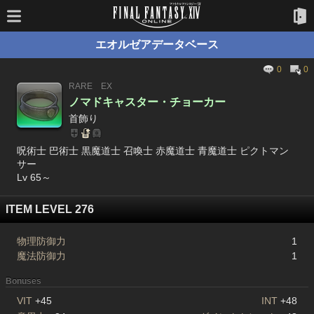
エオルゼアデータベース
0
0
RARE
EX
ノマドキャスター・チョーカー
首飾り
呪術士 巴術士 黒魔道士 召喚士 赤魔道士 青魔道士 ピクトマン
サー
Lv 65～
ITEM LEVEL 276
物理防御力
1
魔法防御力
1
Bonuses
VIT
+45
INT
+48