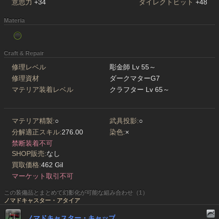
意思力
+34
ダイレクトヒット
+48
Materia
Craft & Repair
修理レベル
彫金師 Lv 55～
修理資材
ダークマターG7
マテリア装着レベル
クラフター Lv 65～
マテリア精製:
○
武具投影:
○
分解適正スキル:
276.00
染色:
×
禁断装着不可
SHOP販売:
なし
買取価格:
462 Gil
マーケット取引不可
この装備品とまとめて幻影化が可能な組み合わせ（1）
ノマドキャスター・アタイア
ノマドキャスター・キャップ