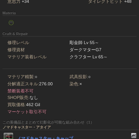
意思力
+34
ダイレクトヒット
+48
Materia
Craft & Repair
修理レベル
彫金師 Lv 55～
修理資材
ダークマターG7
マテリア装着レベル
クラフター Lv 65～
マテリア精製:
○
武具投影:
○
分解適正スキル:
276.00
染色:
×
禁断装着不可
SHOP販売:
なし
買取価格:
462 Gil
マーケット取引不可
この装備品とまとめて幻影化が可能な組み合わせ（1）
ノマドキャスター・アタイア
ノマドキャスター・キャップ