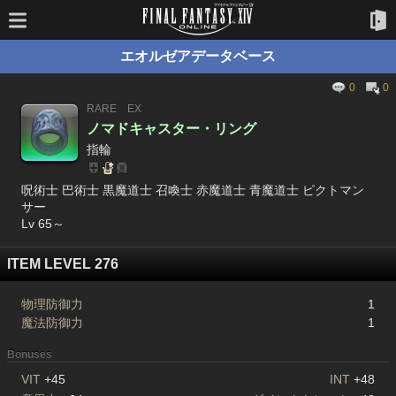
エオルゼアデータベース
0
0
RARE
EX
ノマドキャスター・リング
指輪
呪術士 巴術士 黒魔道士 召喚士 赤魔道士 青魔道士 ピクトマン
サー
Lv 65～
ITEM LEVEL 276
物理防御力
1
魔法防御力
1
Bonuses
VIT
+45
INT
+48