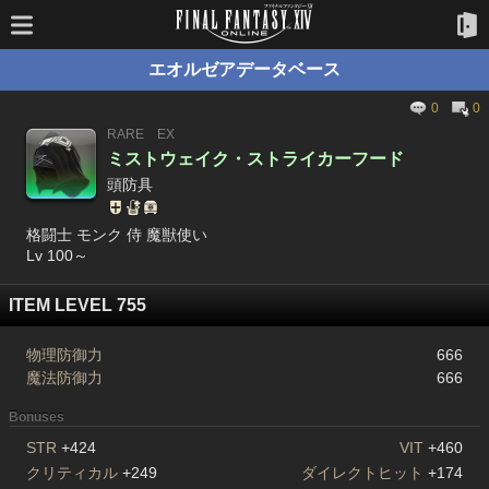
エオルゼアデータベース
0
0
RARE
EX
ミストウェイク・ストライカーフード
頭防具
格闘士 モンク 侍 魔獣使い
Lv 100～
ITEM LEVEL 755
物理防御力
666
魔法防御力
666
Bonuses
STR
+424
VIT
+460
クリティカル
+249
ダイレクトヒット
+174