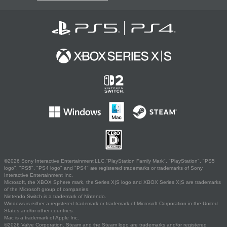
©2026 Sony Interactive Entertainment LLC."PlayStation Family Mark", "PlayStation", "PS5
logo", "PS5", "PS4 logo" and "PS4" are registered trademarks or trademarks of Sony
Interactive Entertainment Inc.
Microsoft, the XBOX Sphere mark, the Series X|S logo and XBOX Series X|S are trademarks
of the Microsoft group of companies.
Nintendo Switch is a trademark of Nintendo.
Windows is either a registered trademark or trademark of Microsoft Corporation in the United
States and/or other countries.
Mac is a trademark of Apple Inc.
©2026 Valve Corporation. Steam and the Steam logo are trademarks and/or registered