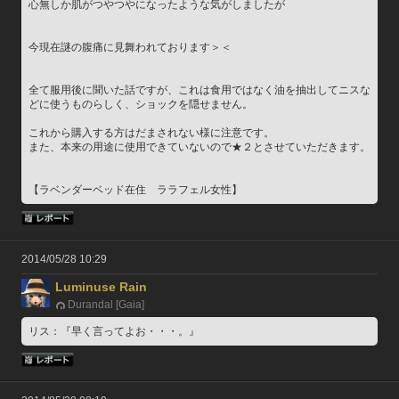
心無しか肌がつやつやになったような気がしましたが
今現在謎の腹痛に見舞われております＞＜
全て服用後に聞いた話ですが、これは食用ではなく油を抽出してニスな
どに使うものらしく、ショックを隠せません。
これから購入する方はだまされない様に注意です。
また、本来の用途に使用できていないので★２とさせていただきます。
【ラベンダーベッド在住　ララフェル女性】
2014/05/28 10:29
Luminuse Rain
Durandal [Gaia]
リス：『早く言ってよお・・・。』