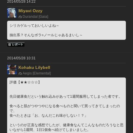
2014/05/28 14:22
Miyavi Ozzy
Durandal [Gaia]
シリカゲルっておいしいよね～
抽出系？そんなボラ○ノールじゃあるまいし～
2014/05/28 10:31
Kohaku Lilybell
Aegis [Elemental]
評価【★★☆☆☆】
先日健康食だという触れ込みがあって1週間服用してしまった者です。
食べると肌がつやつやになる食べものと聞いて買ってきてしまったの
で、
食べたときは「お、なんだこれ味がしない！？」
というのが正直な感想でしたが、健康食なんてこんなものだろうなと思
いながら1週間、1日1個食べ続けてしまいました。