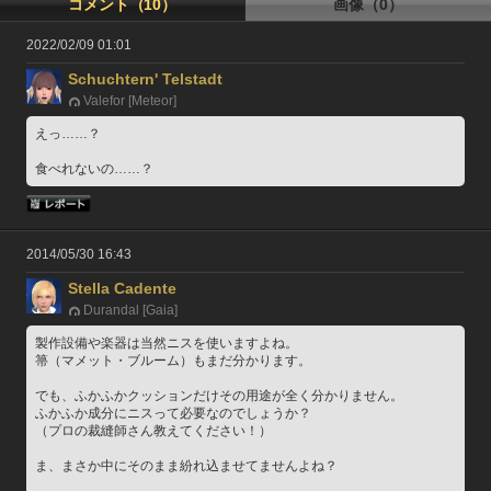
コメント（10）
画像（0）
2022/02/09 01:01
Schuchtern' Telstadt
Valefor [Meteor]
えっ……？
食べれないの……？
2014/05/30 16:43
Stella Cadente
Durandal [Gaia]
製作設備や楽器は当然ニスを使いますよね。
箒（マメット・ブルーム）もまだ分かります。
でも、ふかふかクッションだけその用途が全く分かりません。
ふかふか成分にニスって必要なのでしょうか？
（プロの裁縫師さん教えてください！）
ま、まさか中にそのまま紛れ込ませてませんよね？