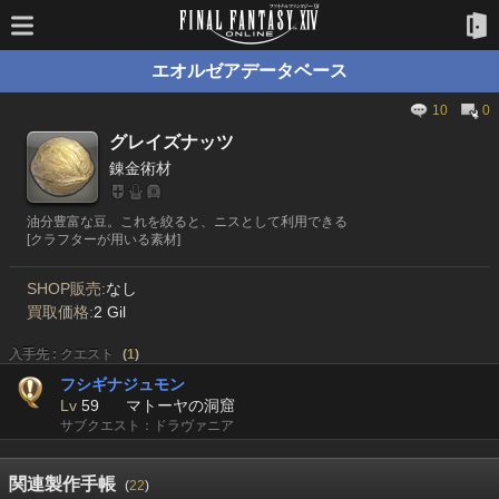
エオルゼアデータベース
10
0
グレイズナッツ
錬金術材
油分豊富な豆。これを絞ると、ニスとして利用できる
[クラフターが用いる素材]
SHOP販売:
なし
買取価格:
2 Gil
入手先 : クエスト
(
1
)
フシギナジュモン
Lv
59
マトーヤの洞窟
サブクエスト：ドラヴァニア
関連製作手帳
(
22
)