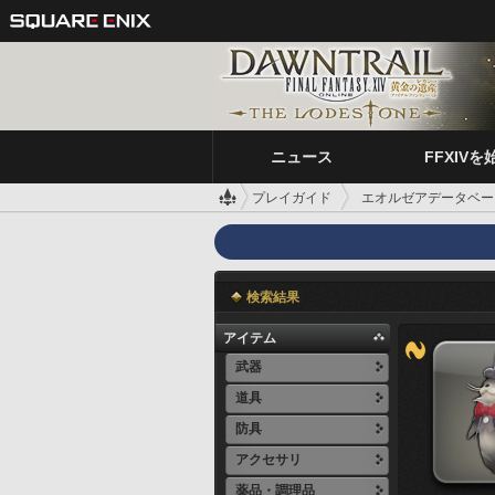
ニュース
FFXIVを
プレイガイド
エオルゼアデータベー
検索結果
アイテム
武器
道具
防具
アクセサリ
薬品・調理品