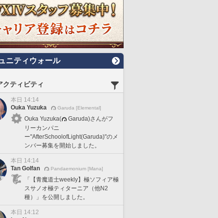
ュニティウォール
アクティビティ
本日 14:14
Ouka Yuzuka
Garuda [Elemental]
Ouka Yuzuka(
Garuda)さんがフ
リーカンパニ
ー"AfterSchoolofLight(Garuda)"のメ
ンバー募集を開始しました。
本日 14:14
Tan Golfan
Pandaemonium [Mana]
「【青魔道士weekly】極ソフィア極
スサノオ極ティターニア（他N2
種）」を公開しました。
本日 14:12