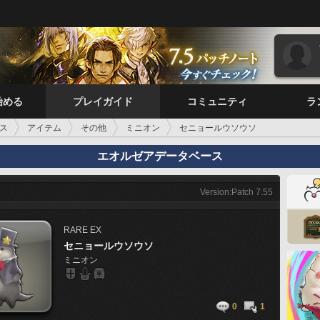
始める
プレイガイド
コミュニティ
ラ
ス
アイテム
その他
ミニオン
セニョールウソウソ
エオルゼアデータベース
Version:Patch 7.55
RARE
EX
セニョールウソウソ
ミニオン
0
1