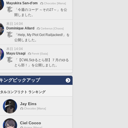
Mayukira San-d'om
Chocobo [Mana]
「今週のコーデ ～その27～」を公
開しました。
本日 14:04
Dominique Allard
Cerberus [Chaos]
「Help, My Plot Got Railjacked!」を
公開しました。
本日 14:04
Mayu Usagi
Fenrir [Gaia]
「【CWLSゆるとら部】７月のゆる
とら部！」を公開しました。
キングピックアップ
タルコンフリクト ランキング
Jay Eins
Chocobo [Mana]
Ciel Cocco
Anima [Mana]