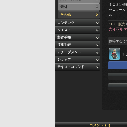
ミニオン修
素材
セニョール
その他
ル！
コンテンツ
SHOP販売:
売却不可
マ
クエスト
製作手帳
修得するミ
採集手帳
アチーブメント
セ
ショップ
テキストコマンド
コメント（0）