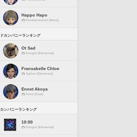
Happo Hapo
Pandaemonium [Mana]
ドカンパニーランキング
Ot Sad
Gungnir [Elemental]
Fransabelle Chloe
Typhon [Elemental]
Ennet Akoya
Fenrir [Gaia]
カンパニーランキング
10:00
Gungnir [Elemental]