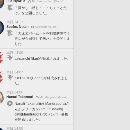
Lue Nyarue
Pandaemonium [Mana]
「懐かしい感じ・・・ちょっとだ
け」を公開しました。
本日 14:12
Seefox Nolan
Alexander [Gaia]
「大迷宮バハムートを制限解除で今
更ながら回収して来た」を公開しま
した。
本日 14:09
satoanch(Titan)が結成されました。
本日 14:07
s a t s u k i(Hades)が結成されまし
た。
本日 14:06
Nanati Takamati
Mandragora [Meteor]
Nanati Takamati(
Mandragora)さ
んがフリーカンパニー"Basking
cats(Mandragora)"のメンバー募集
を開始しました。
本日 14:06