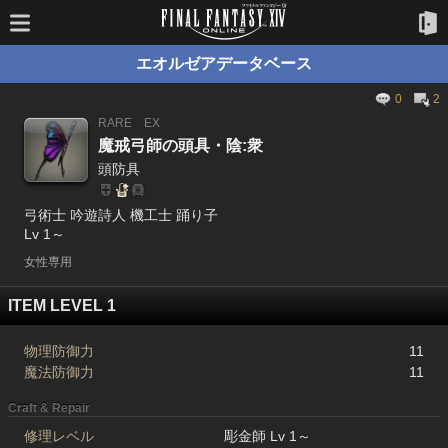
エオルゼアデータベース
0
2
RARE
EX
魔戒弓師の頭具・陰:衆
頭防具
弓術士 吟遊詩人 機工士 踊り子
Lv 1～
女性専用
ITEM LEVEL 1
物理防御力
11
魔法防御力
11
Craft & Repair
修理レベル
彫金師 Lv 1～