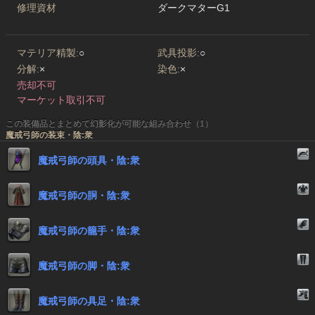
修理資材
ダークマターG1
マテリア精製:
○
武具投影:
○
分解:
×
染色:
×
売却不可
マーケット取引不可
この装備品とまとめて幻影化が可能な組み合わせ（1）
魔戒弓師の装束・陰:衆
魔戒弓師の頭具・陰:衆
魔戒弓師の胴・陰:衆
魔戒弓師の籠手・陰:衆
魔戒弓師の脚・陰:衆
魔戒弓師の具足・陰:衆