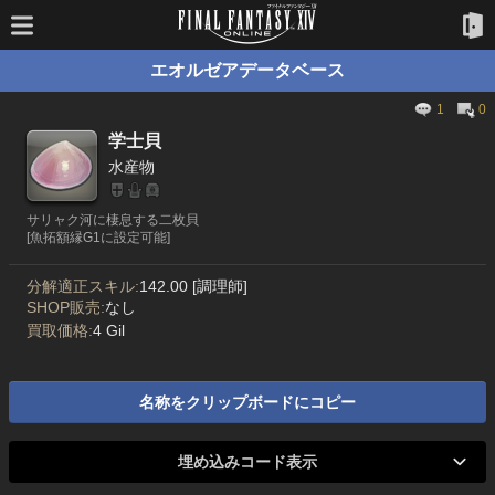
エオルゼアデータベース
1
0
学士貝
水産物
サリャク河に棲息する二枚貝
[魚拓額縁G1に設定可能]
分解適正スキル:
142.00 [調理師]
SHOP販売:
なし
買取価格:
4 Gil
名称をクリップボードにコピー
埋め込みコード表示