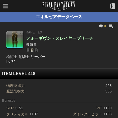
エオルゼアデータベース
0
1
RARE
EX
フォーギヴン・スレイヤーブリーチ
脚防具
槍術士 竜騎士 リーパー
Lv 79～
ITEM LEVEL 418
物理防御力
426
魔法防御力
335
Bonuses
STR
+151
VIT
+160
クリティカル
+107
ダイレクトヒット
+153