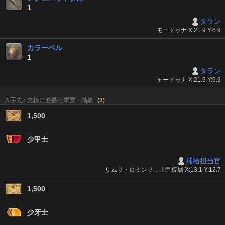
1
タラン
モードゥナ X:21.9 Y:6.9
カラーベル
1
タラン
モードゥナ X:21.9 Y:6.9
入手先 : 交換に必要な軍票・階級
(
3
)
1,500
少甲士
補給担当官
リムサ・ロミンサ：上甲板層 X:13.1 Y:12.7
1,500
少牙士