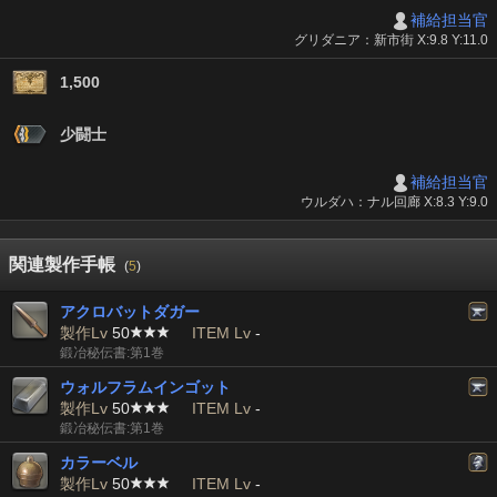
補給担当官
グリダニア：新市街 X:9.8 Y:11.0
1,500
少闘士
補給担当官
ウルダハ：ナル回廊 X:8.3 Y:9.0
関連製作手帳
(
5
)
アクロバットダガー
製作Lv
50
ITEM Lv
-
鍛冶秘伝書:第1巻
ウォルフラムインゴット
製作Lv
50
ITEM Lv
-
鍛冶秘伝書:第1巻
カラーベル
製作Lv
50
ITEM Lv
-