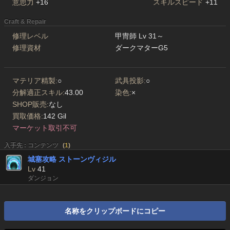
意思力
+16
スキルスピード
+11
Craft & Repair
修理レベル
甲冑師 Lv 31～
修理資材
ダークマターG5
マテリア精製:
○
武具投影:
○
分解適正スキル:
43.00
染色:
×
SHOP販売:
なし
買取価格:
142 Gil
マーケット取引不可
入手先 : コンテンツ
(
1
)
城塞攻略 ストーンヴィジル
Lv
41
ダンジョン
名称をクリップボードにコピー