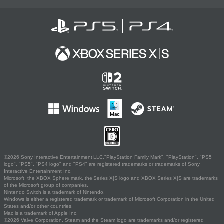
©2026 Sony Interactive Entertainment LLC."PlayStation Family Mark", "PlayStation", "PS5
logo", "PS5", "PS4 logo" and "PS4" are registered trademarks or trademarks of Sony
Interactive Entertainment Inc.
Microsoft, the XBOX Sphere mark, the Series X|S logo and XBOX Series X|S are trademarks
of the Microsoft group of companies.
Nintendo Switch is a trademark of Nintendo.
Windows is either a registered trademark or trademark of Microsoft Corporation in the United
States and/or other countries.
Mac is a trademark of Apple Inc.
©2026 Valve Corporation. Steam and the Steam logo are trademarks and/or registered