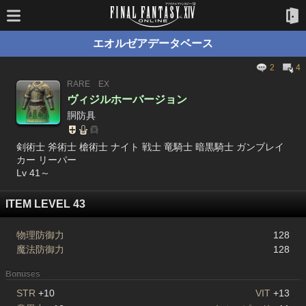
エオルゼアデータベース
2
4
RARE
EX
ヴィジルホーバージョン
胴防具
剣術士 斧術士 槍術士 ナイト 戦士 竜騎士 暗黒騎士 ガンブレイ
カー リーパー
Lv 41～
ITEM LEVEL 43
物理防御力
128
魔法防御力
128
Bonuses
STR
+10
VIT
+13