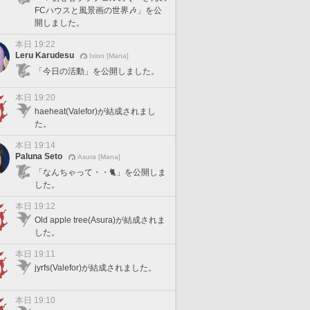
FCハウスと風景画の世界🎶」を公
開しました。
本日 19:22
Leru Karudesu
Ixion [Mana]
「今日の活動」を公開しました。
本日 19:20
haeheat(Valefor)が結成されまし
た。
本日 19:14
Paluna Seto
Asura [Mana]
「なんちゃって・・🐈」を公開しま
した。
本日 19:12
Old apple tree(Asura)が結成されま
した。
本日 19:11
jyrfs(Valefor)が結成されました。
本日 19:10