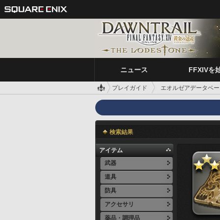
ニュース
FFXIVを
プレイガイド
エオルゼアデータベー
検索結果
アイテム
武器
道具
防具
アクセサリ
薬品・調理品