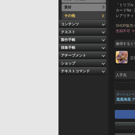
「トリプル
素材
カードNo : 
その他
レアリティ 
コンテンツ
SHOP販売:
売却不可
マ
クエスト
製作手帳
修得するト
採集手帳
アチーブメント
正
ショップ
テキストコマンド
入手先
ダンジョン
>
黒風海底 