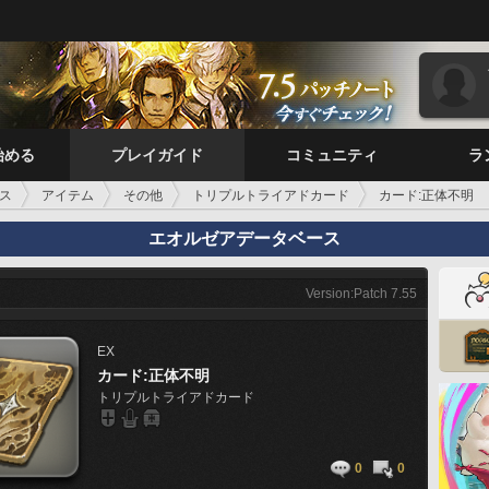
始める
プレイガイド
コミュニティ
ラ
ス
アイテム
その他
トリプルトライアドカード
カード:正体不明
エオルゼアデータベース
Version:Patch 7.55
EX
カード:正体不明
トリプルトライアドカード
0
0