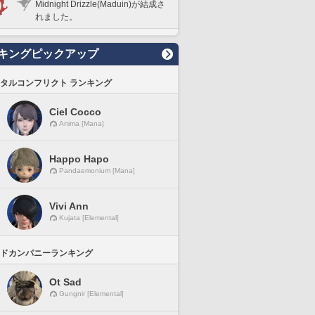
Midnight Drizzle(Maduin)が結成さ
れました。
キングピックアップ
タルコンフリクト ランキング
Ciel Cocco
Anima [Mana]
Happo Hapo
Pandaemonium [Mana]
Vivi Ann
Kujata [Elemental]
ドカンパニーランキング
Ot Sad
Gungnir [Elemental]