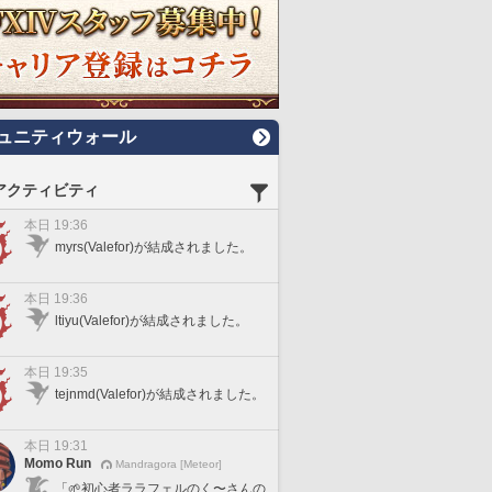
ュニティウォール
アクティビティ
本日 19:36
myrs(Valefor)が結成されました。
本日 19:36
ltiyu(Valefor)が結成されました。
本日 19:35
tejnmd(Valefor)が結成されました。
本日 19:31
Momo Run
Mandragora [Meteor]
「🌱初心者ララフェルのく〜さんの