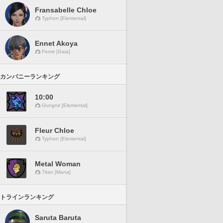
Fransabelle Chloe
Typhon [Elemental]
Ennet Akoya
Fenrir [Gaia]
カンパニーランキング
10:00
Gungnir [Elemental]
Fleur Chloe
Typhon [Elemental]
Metal Woman
Titan [Mana]
トラインランキング
Saruta Baruta