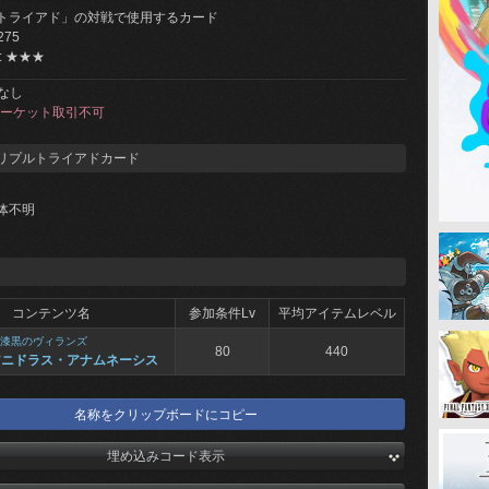
トライアド」の対戦で使用するカード
275
: ★★★
なし
ーケット取引不可
リプルトライアドカード
体不明
コンテンツ名
参加条件Lv
平均アイテムレベル
漆黒のヴィランズ
80
440
アニドラス・アナムネーシス
名称をクリップボードにコピー
埋め込みコード表示