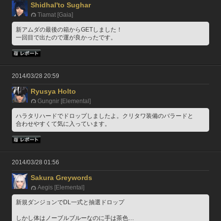
Shidhal'to Sughar
Tiamat [Gaia]
新アムダの最後の箱からGETしました！
一回目で出たので運が良かったです。
2014/03/28 20:59
Ryusya Holto
Gungnir [Elemental]
ハラタリハードでドロップしましたよ。クリタワ装備のバラードと
合わせやすくて気に入っています。
2014/03/28 01:56
Sakura Greywords
Aegis [Elemental]
新規ダンジョンでDL一式と抽選ドロップ
しかし体はノーブルブルーなのに手は茶色…