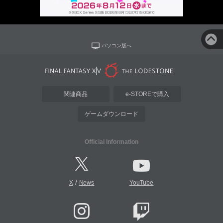
パソコン版へ
関連商品
e-STOREで購入
ゲームダウンロード
Official Information
/
X
News
YouTube