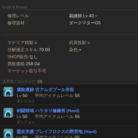
Craft & Repair
修理レベル
裁縫師 Lv 40～
修理資材
ダークマターG5
マテリア精製:
○
武具投影:
○
分解適正スキル:
70.00
染色:
×
SHOP販売:
なし
買取価格:
258 Gil
マーケット取引不可
入手先 : コンテンツ
(
3
)
腐敗遺跡 古アムダプール市街
Lv
50
平均アイテムレベル
55
ダンジョン
剣闘領域 ハラタリ修練所 (Hard)
Lv
50
平均アイテムレベル
55
ダンジョン
盟友支援 ブレイフロクスの野営地 (Hard)
Lv
50
平均アイテムレベル
55