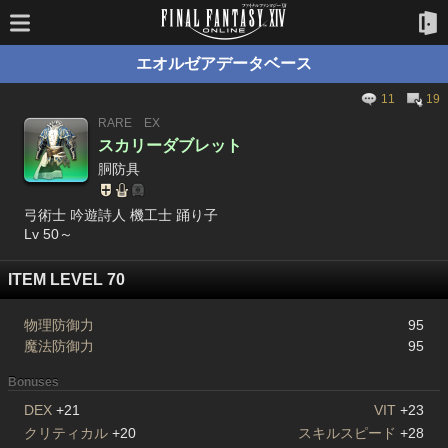
エオルゼアデータベース
11
19
RARE
EX
スカリーダブレット
胴防具
弓術士 吟遊詩人 機工士 踊り子
Lv 50～
ITEM LEVEL 70
物理防御力
95
魔法防御力
95
Bonuses
DEX
+21
VIT
+23
クリティカル
+20
スキルスピード
+28