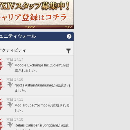
ュニティウォール
アクティビティ
本日 17:17
Moogle Exchange Inc.(Golem)が結
成されました。
本日 17:16
Noctis Astra(Masamune)が結成され
ました。
本日 17:11
Mog Troupe(Yojimbo)が結成されま
した。
本日 17:10
Relais Calistiens(Spriggan)が結成