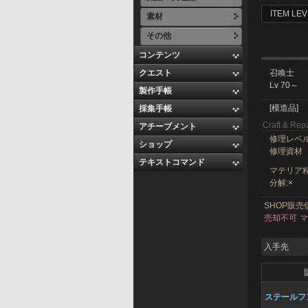
ITEM LEV
素材
その他
コンテンツ
クエスト
召喚士
Lv 70～
製作手帳
[模造品]
採集手帳
Craft & Repa
アチーブメント
修理レベ
ショップ
修理資材
テキストコマンド
マテリア精
分解:
×
SHOP販売
売却不可
マ
入手先
ステールフ