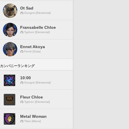
Ot Sad
Gungnir [Elemental]
Fransabelle Chloe
Typhon [Elemental]
Ennet Akoya
Fenrir [Gaia]
カンパニーランキング
10:00
Gungnir [Elemental]
Fleur Chloe
Typhon [Elemental]
Metal Woman
Titan [Mana]