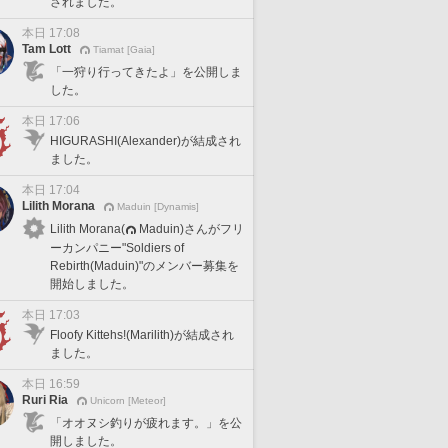
されました。
本日 17:08
Tam Lott
Tiamat [Gaia]
「一狩り行ってきたよ」を公開しま
した。
本日 17:06
HIGURASHI(Alexander)が結成され
ました。
本日 17:04
Lilith Morana
Maduin [Dynamis]
Lilith Morana(
Maduin)さんがフリ
ーカンパニー"Soldiers of
Rebirth(Maduin)"のメンバー募集を
開始しました。
本日 17:03
Floofy Kittehs!(Marilith)が結成され
ました。
本日 16:59
Ruri Ria
Unicorn [Meteor]
「オオヌシ釣りが疲れます。」を公
開しました。