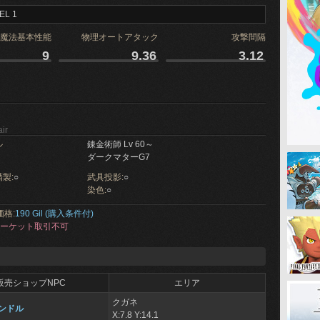
EL 1
魔法基本性能
物理オートアタック
攻撃間隔
9
9.36
3.12
ir
ル
錬金術師 Lv 60～
ダークマターG7
製:
○
武具投影:
○
染色:
○
価格:
190 Gil (購入条件付)
ーケット取引不可
販売ショップNPC
エリア
クガネ
ンドル
X:7.8 Y:14.1