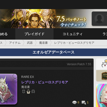
始める
プレイガイド
コミュニティ
ラ
ス
アイテム
武器
魔道書
レプリカ・ピューロスグリモア
エオルゼアデータベース
Version:Patch 7.55
RARE
EX
レプリカ・ピューロスグリモア
魔道書
0
1