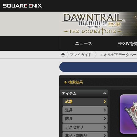
ニュース
FFXIVを
プレイガイド
エオルゼアデータベー
検索結果
アイテム
武器
道具
防具
アクセサリ
薬品・調理品