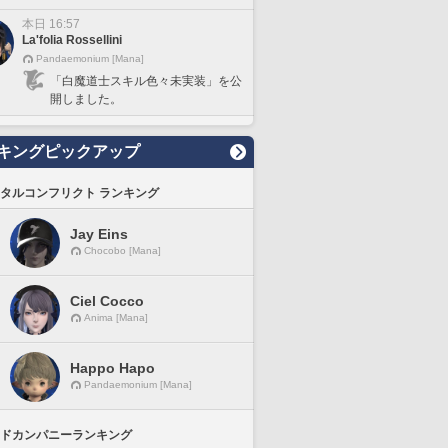
本日 16:57
La'folia Rossellini
Pandaemonium [Mana]
「白魔道士スキル色々未実装」を公
開しました。
キングピックアップ
タルコンフリクト ランキング
Jay Eins
Chocobo [Mana]
Ciel Cocco
Anima [Mana]
Happo Hapo
Pandaemonium [Mana]
ドカンパニーランキング