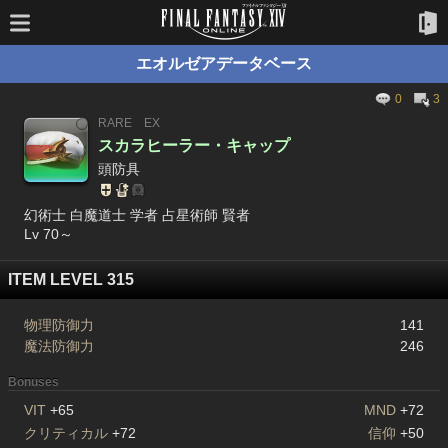
エオルゼアデータベース
0
3
RARE
EX
スカラヒーラー・キャップ
頭防具
幻術士 白魔道士 学者 占星術師 賢者
Lv 70～
ITEM LEVEL 315
物理防御力
141
魔法防御力
246
Bonuses
VIT
+65
MND
+72
クリティカル
+72
信仰
+50