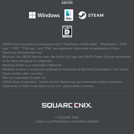
©2026 Sony Interactive Entertainment LLC."PlayStation Family Mark", "PlayStation", "PS5
logo", "PS5", "PS4 logo" and "PS4" are registered trademarks or trademarks of Sony
Interactive Entertainment Inc.
Microsoft, the XBOX Sphere mark, the Series X|S logo and XBOX Series X|S are trademarks
of the Microsoft group of companies.
Nintendo Switch is a trademark of Nintendo.
Windows is either a registered trademark or trademark of Microsoft Corporation in the United
States and/or other countries.
Mac is a trademark of Apple Inc.
©2026 Valve Corporation. Steam and the Steam logo are trademarks and/or registered
trademarks of Valve Corporation in the U.S. and/or other countries.
© SQUARE ENIX
LOGO ILLUSTRATION:© YOSHITAKA AMANO