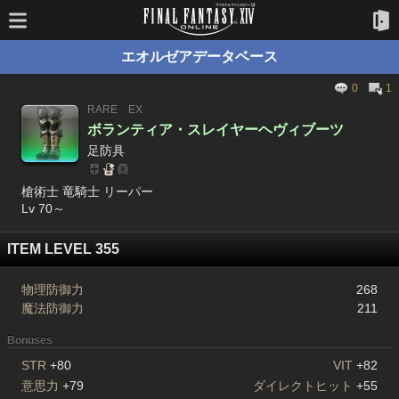
エオルゼアデータベース
0
1
RARE
EX
ボランティア・スレイヤーヘヴィブーツ
足防具
槍術士 竜騎士 リーパー
Lv 70～
ITEM LEVEL 355
物理防御力
268
魔法防御力
211
Bonuses
STR
+80
VIT
+82
意思力
+79
ダイレクトヒット
+55