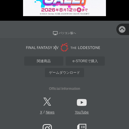
パソコン版へ
関連商品
e-STOREで購入
ゲームダウンロード
Official Information
/
X
News
YouTube