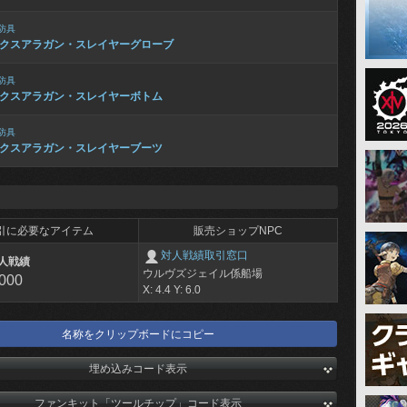
防具
クスアラガン・スレイヤーグローブ
防具
クスアラガン・スレイヤーボトム
防具
クスアラガン・スレイヤーブーツ
引に必要なアイテム
販売ショップNPC
対人戦績取引窓口
人戦績
ウルヴズジェイル係船場
,000
X: 4.4 Y: 6.0
名称をクリップボードにコピー
埋め込みコード表示
ファンキット「ツールチップ」コード表示