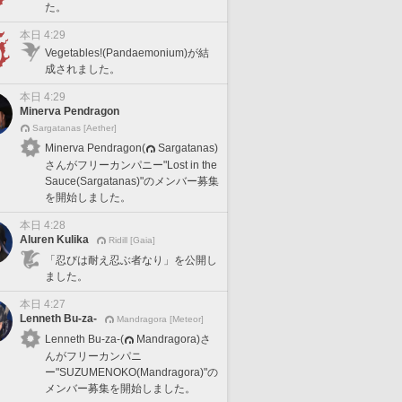
た。
本日 4:29
Vegetables!(Pandaemonium)が結
成されました。
本日 4:29
Minerva Pendragon
Sargatanas [Aether]
Minerva Pendragon(
Sargatanas)
さんがフリーカンパニー"Lost in the
Sauce(Sargatanas)"のメンバー募集
を開始しました。
本日 4:28
Aluren Kulika
Ridill [Gaia]
「忍びは耐え忍ぶ者なり」を公開し
ました。
本日 4:27
Lenneth Bu-za-
Mandragora [Meteor]
Lenneth Bu-za-(
Mandragora)さ
んがフリーカンパニ
ー"SUZUMENOKO(Mandragora)"の
メンバー募集を開始しました。