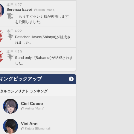
本日 4:27
Serenaa Izayoi
Ixion [Mana]
「もうすぐセレナ様が復帰します」
を公開しました。
本日 4:22
Petrichor Haven(Shinryu)が結成さ
れました。
本日 4:19
if and only if(Bahamut)が結成されま
した。
キングピックアップ
タルコンフリクト ランキング
Ciel Cocco
Anima [Mana]
Vivi Ann
Kujata [Elemental]