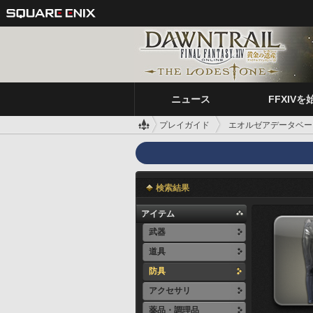
ニュース
FFXIVを
プレイガイド
エオルゼアデータベー
検索結果
アイテム
武器
道具
防具
アクセサリ
薬品・調理品