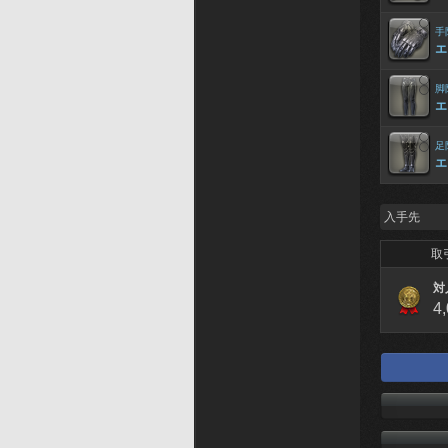
手
エ
脚
エ
足
エ
入手先
取
対
4