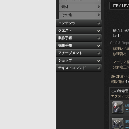
ITEM LEV
素材
その他
コンテンツ
クエスト
槍術士 竜
Lv 1～
製作手帳
Craft & Repa
採集手帳
修理レベ
アチーブメント
修理資材
ショップ
マテリア精
分解適正ス
テキストコマンド
SHOP取り
買取価格:
4 
この装備品
エクスアラ
頭
エ
胴
エ