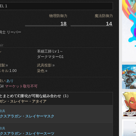
EL 1
物理防御力
魔法防御力
18
14
騎士 リーパー
ir
ル
革細工師 Lv 1～
ダークマターG1
製:
○
武具投影:
○
キル:
1.00
染色:
○
扱い:
あり
Gil
マーケット取引不可
とまとめて幻影化が可能な組み合わせ（1）
ガン・スレイヤー・アタイア
防具
クスアラガン・スレイヤーマスク
防具
クスアラガン・スレイヤースーツ