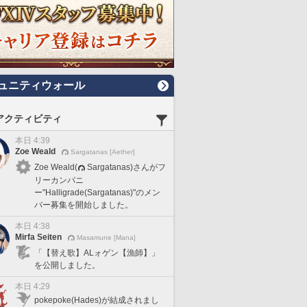
ュニティウォール
アクティビティ
本日 4:39
Zoe Weald
Sargatanas [Aether]
Zoe Weald(
Sargatanas)さんがフ
リーカンパニ
ー"Halligrade(Sargatanas)"のメン
バー募集を開始しました。
本日 4:38
Mirfa Seiten
Masamune [Mana]
「【替え歌】ALォゲン【漁師】」
を公開しました。
本日 4:29
pokepoke(Hades)が結成されまし