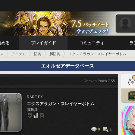
始める
プレイガイド
コミュニティ
ラ
ス
アイテム
防具
脚防具
エクスアラガン・スレイヤーボトム
エオルゼアデータベース
Version:Patch 7.55
RARE
EX
エクスアラガン・スレイヤーボトム
脚防具
0
1