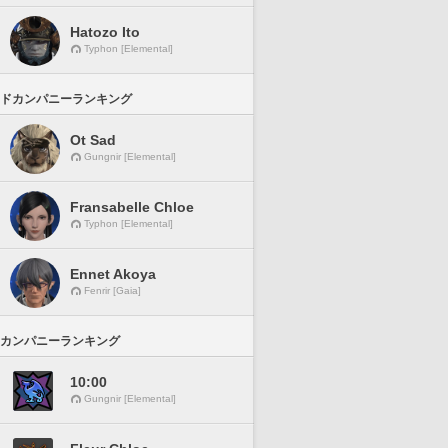
Hatozo Ito
Typhon [Elemental]
ドカンパニーランキング
Ot Sad
Gungnir [Elemental]
Fransabelle Chloe
Typhon [Elemental]
Ennet Akoya
Fenrir [Gaia]
カンパニーランキング
10:00
Gungnir [Elemental]