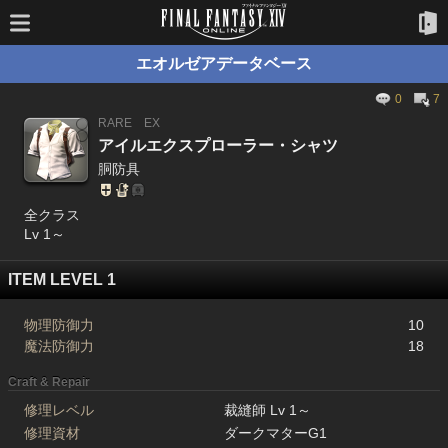
エオルゼアデータベース
0
7
RARE
EX
アイルエクスプローラー・シャツ
胴防具
全クラス
Lv 1～
ITEM LEVEL 1
物理防御力
10
魔法防御力
18
Craft & Repair
修理レベル
裁縫師 Lv 1～
修理資材
ダークマターG1