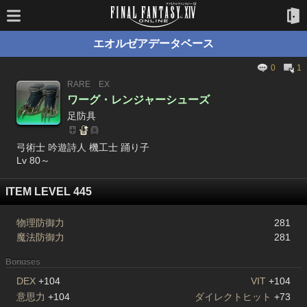
エオルゼアデータベース
0
1
RARE
EX
ワーグ・レンジャーシューズ
足防具
弓術士 吟遊詩人 機工士 踊り子
Lv 80～
ITEM LEVEL 445
物理防御力
281
魔法防御力
281
Bonuses
DEX
+104
VIT
+104
意思力
+104
ダイレクトヒット
+73