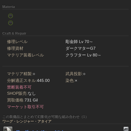
Materia
Craft & Repair
修理レベル
彫金師 Lv 70～
修理資材
ダークマターG7
マテリア装着レベル
クラフター Lv 80～
マテリア精製:
○
武具投影:
○
分解適正スキル:
445.00
染色:
×
禁断装着不可
SHOP販売:
なし
買取価格:
731 Gil
マーケット取引不可
この装備品とまとめて幻影化が可能な組み合わせ（1）
ワーグ・レンジャー・アタイア