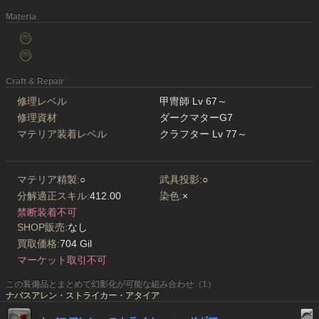
Materia
Craft & Repair
修理レベル
甲冑師 Lv 67～
修理資材
ダークマターG7
マテリア装着レベル
クラフター Lv 77～
マテリア精製:
○
武具投影:
○
分解適正スキル:
412.00
染色:
×
禁断装着不可
SHOP販売:
なし
買取価格:
704 Gil
マーケット取引不可
この装備品とまとめて幻影化が可能な組み合わせ（1）
ナバスアレン・ストライカー・アタイア