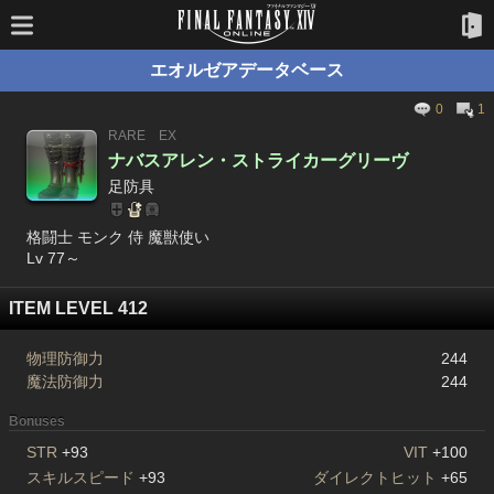
エオルゼアデータベース
0
1
RARE
EX
ナバスアレン・ストライカーグリーヴ
足防具
格闘士 モンク 侍 魔獣使い
Lv 77～
ITEM LEVEL 412
物理防御力
244
魔法防御力
244
Bonuses
STR
+93
VIT
+100
スキルスピード
+93
ダイレクトヒット
+65