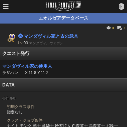
エオルゼアデータベース
0
0
 マンダヴィル家と古の武具
Lv
90
マンダヴィルウェポン
クエスト発行
マンダヴィル家の使用人
ラザハン
X:11.8 Y:11.2
DATA
受注条件
初期クラス条件
指定なし
クラス・ジョブ条件
ナイト モンク 戦士 竜騎士 吟遊詩人 白魔道士 黒魔道士 召喚士