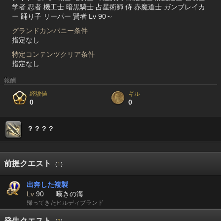
学者 忍者 機工士 暗黒騎士 占星術師 侍 赤魔道士 ガンブレイカ
ー 踊り子 リーパー 賢者 Lv 90～
グランドカンパニー条件
指定なし
特定コンテンツクリア条件
指定なし
報酬
経験値
ギル
0
0
？？？？
前提クエスト
(
1
)
出奔した複製
Lv
90
嘆きの海
帰ってきたヒルディブランド
発生クエスト