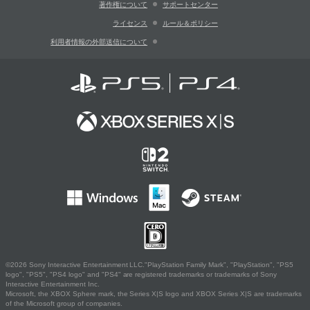
著作権について
サポートセンター
ライセンス
ルール＆ポリシー
利用者情報の外部送信について
©2026 Sony Interactive Entertainment LLC."PlayStation Family Mark", "PlayStation", "PS5
logo", "PS5", "PS4 logo" and "PS4" are registered trademarks or trademarks of Sony
Interactive Entertainment Inc.
Microsoft, the XBOX Sphere mark, the Series X|S logo and XBOX Series X|S are trademarks
of the Microsoft group of companies.