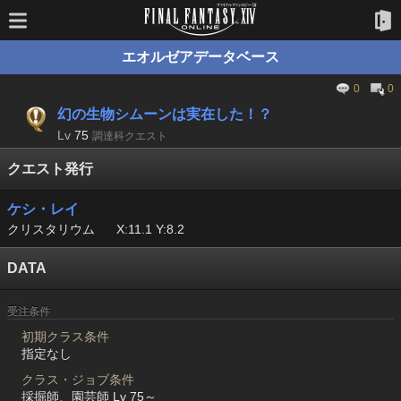
エオルゼアデータベース
0
0
幻の生物シムーンは実在した！？
Lv
75
調達科クエスト
クエスト発行
ケシ・レイ
クリスタリウム
X:11.1 Y:8.2
DATA
受注条件
初期クラス条件
指定なし
クラス・ジョブ条件
採掘師、園芸師 Lv 75～