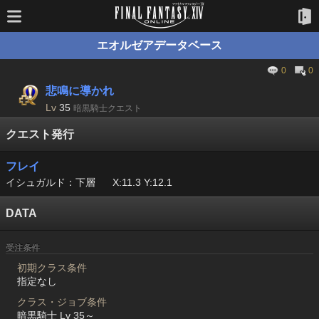
エオルゼアデータベース
0
0
悲鳴に導かれ
Lv
35
暗黒騎士クエスト
クエスト発行
フレイ
イシュガルド：下層
X:11.3 Y:12.1
DATA
受注条件
初期クラス条件
指定なし
クラス・ジョブ条件
暗黒騎士 Lv 35～