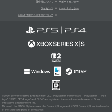
著作権について
サポートセンター
ライセンス
ルール＆ポリシー
利用者情報の外部送信について
©2026 Sony Interactive Entertainment LLC."PlayStation Family Mark", "PlayStation", "PS5
logo", "PS5", "PS4 logo" and "PS4" are registered trademarks or trademarks of Sony
Interactive Entertainment Inc.
Microsoft, the XBOX Sphere mark, the Series X|S logo and XBOX Series X|S are trademarks
of the Microsoft group of companies.