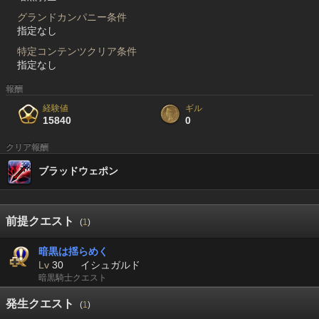
グランドカンパニー条件
指定なし
特定コンテンツクリア条件
指定なし
報酬
経験値
ギル
15840
0
クリア報酬
ブラッドウェポン
前提クエスト
(
1
)
暗黒は揺らめく
Lv
30
イシュガルド
暗黒騎士クエスト
発生クエスト
(
1
)