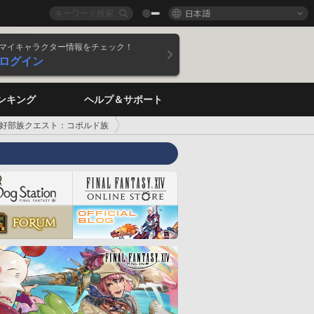
日本語
マイキャラクター情報をチェック！
ログイン
ンキング
ヘルプ＆サポート
好部族クエスト：コボルド族