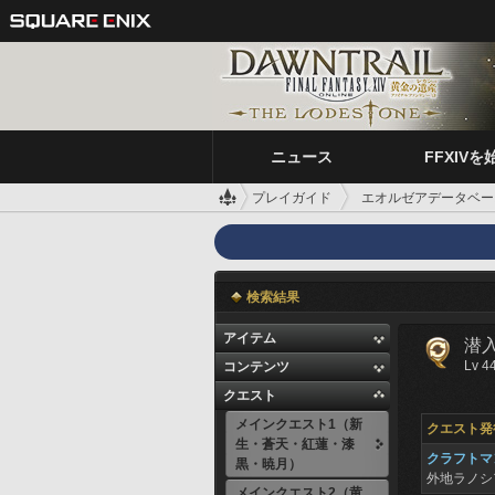
ニュース
FFXIVを
プレイガイド
エオルゼアデータベー
デイリークエスト
潜入、錬金工房
検索結果
アイテム
潜
Lv 4
コンテンツ
クエスト
メインクエスト1（新
クエスト発
生・蒼天・紅蓮・漆
クラフトマン
黒・暁月）
外地ラノ
メインクエスト2（黄