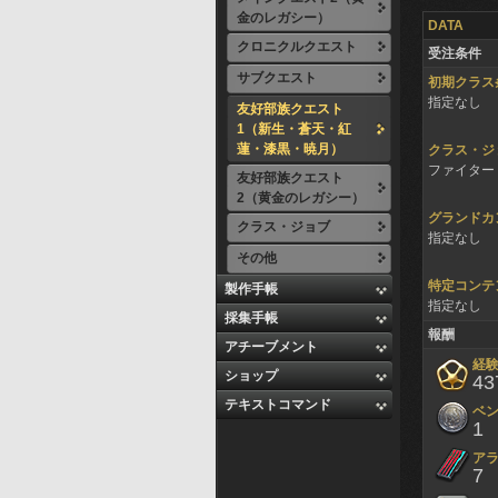
金のレガシー）
DATA
クロニクルクエスト
受注条件
サブクエスト
初期クラス
指定なし
友好部族クエスト
1（新生・蒼天・紅
蓮・漆黒・暁月）
クラス・ジ
ファイター 
友好部族クエスト
2（黄金のレガシー）
グランドカ
クラス・ジョブ
指定なし
その他
特定コンテ
製作手帳
指定なし
採集手帳
報酬
アチーブメント
経
ショップ
43
テキストコマンド
ベ
1
アラ
7