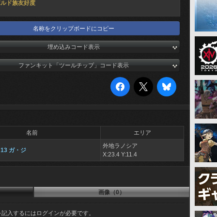
ボルド族友好度
名称をクリップボードにコピー
埋め込みコード表示
ファンキット「ツールチップ」コード表示
名前
エリア
外地ラノシア
13 ガ・ジ
X:23.4 Y:11.4
画像（0）
を記入するにはログインが必要です。