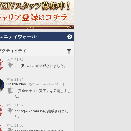
ュニティウォール
アクティビティ
本日 21:54
aaa(Ravana)が結成されました。
本日 21:54
Linaria Irias
Pandaemonium [Mana]
「黄金オオヌシ完了」を公開しまし
た。
本日 21:52
hehaqw(Zeromus)が結成されまし
た。
本日 21:50