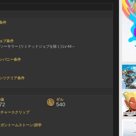
条件
ョブ条件
ソーサラー (リミテッドジョブを除く) Lv 44～
ンパニー条件
ンツクリア条件
験値
ギル
72
540
ンチャースクリップ
ガントームストーン:詩学