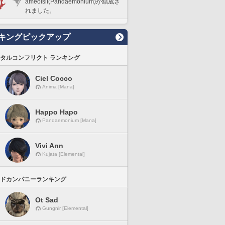
ameoisii(Pandaemonium)が結成さ
れました。
キングピックアップ
タルコンフリクト ランキング
Ciel Cocco
Anima [Mana]
Happo Hapo
Pandaemonium [Mana]
Vivi Ann
Kujata [Elemental]
ドカンパニーランキング
Ot Sad
Gungnir [Elemental]