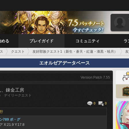
始める
プレイガイド
コミュニティ
ラ
ス
クエスト
友好部族クエスト1（新生・蒼天・紅蓮・漆黒・暁月）
友
エオルゼアデータベース
Version:Patch 7.55
入、錬金工房
4
デイリークエスト
0
0
行
789 ボ・グ
シア
X:21.9 Y:17.8