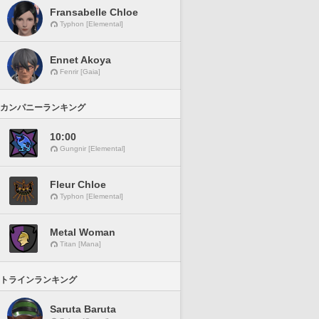
Fransabelle Chloe
Typhon [Elemental]
Ennet Akoya
Fenrir [Gaia]
カンパニーランキング
10:00
Gungnir [Elemental]
Fleur Chloe
Typhon [Elemental]
Metal Woman
Titan [Mana]
トラインランキング
Saruta Baruta