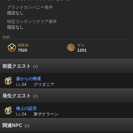
グランドカンパニー条件
指定なし
特定コンテンツクリア条件
指定なし
報酬
経験値
ギル
7920
1201
前提クエスト
(
1
)
森からの帰還
Lv
24
グリダニア
発生クエスト
(
1
)
橋上の証言
Lv
24
東ザナラーン
関連NPC
(
2
)