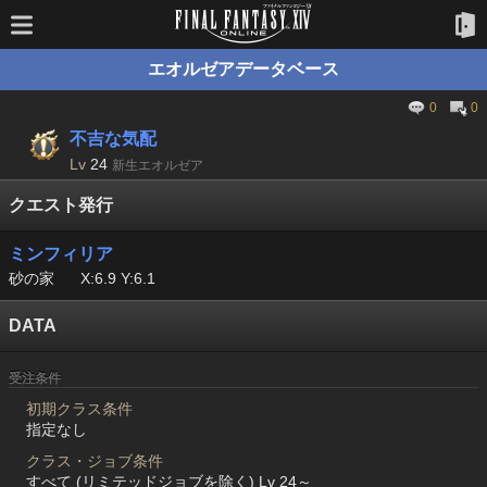
エオルゼアデータベース
0
0
不吉な気配
Lv
24
新生エオルゼア
クエスト発行
ミンフィリア
砂の家
X:6.9 Y:6.1
DATA
受注条件
初期クラス条件
指定なし
クラス・ジョブ条件
すべて (リミテッドジョブを除く) Lv 24～