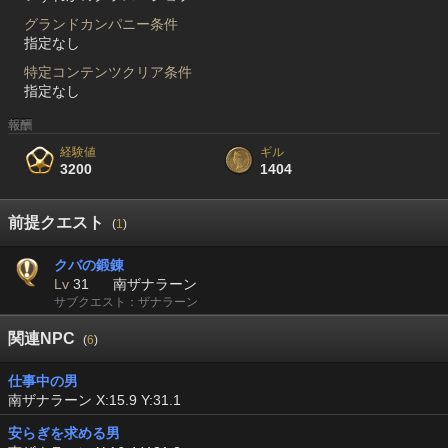
グランドカンパニー条件
指定なし
特定コンテンツクリア条件
指定なし
報酬
経験値
ギル
3200
1404
前提クエスト
(
1
)
クバの鍛錬
Lv
31
南ザナラーン
サブクエスト：ザナラーン
関連NPC
(
6
)
仕事中の男
南ザナラーン X:15.9 Y:31.1
安らぎを求める男