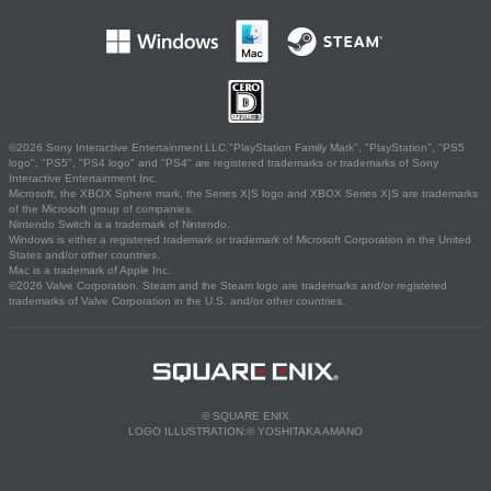
©2026 Sony Interactive Entertainment LLC."PlayStation Family Mark", "PlayStation", "PS5
logo", "PS5", "PS4 logo" and "PS4" are registered trademarks or trademarks of Sony
Interactive Entertainment Inc.
Microsoft, the XBOX Sphere mark, the Series X|S logo and XBOX Series X|S are trademarks
of the Microsoft group of companies.
Nintendo Switch is a trademark of Nintendo.
Windows is either a registered trademark or trademark of Microsoft Corporation in the United
States and/or other countries.
Mac is a trademark of Apple Inc.
©2026 Valve Corporation. Steam and the Steam logo are trademarks and/or registered
trademarks of Valve Corporation in the U.S. and/or other countries.
© SQUARE ENIX
LOGO ILLUSTRATION:© YOSHITAKA AMANO