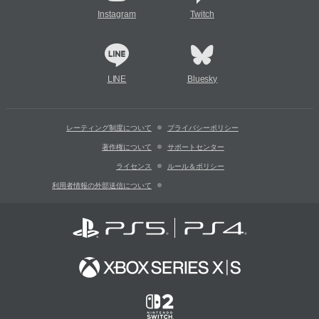
Instagram
Twitch
LINE
Bluesky
レーティング制度について
プライバシーポリシー
著作権について
サポートセンター
ライセンス
ルール＆ポリシー
利用者情報の外部送信について