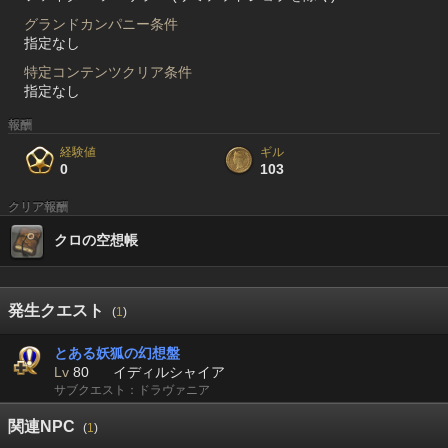
グランドカンパニー条件
指定なし
特定コンテンツクリア条件
指定なし
報酬
経験値
ギル
0
103
クリア報酬
クロの空想帳
発生クエスト
(
1
)
とある妖狐の幻想盤
Lv
80
イディルシャイア
サブクエスト：ドラヴァニア
関連NPC
(
1
)