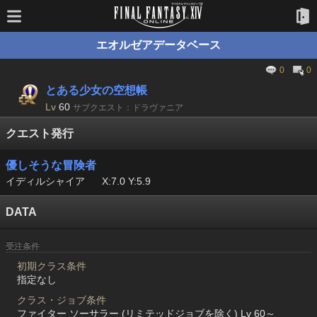
エオルゼアデータベース
0
0
とある少女の空想帳
Lv
60
サブクエスト：ドラヴァニア
クエスト発行
優しそうな冒険者
イディルシャイア
X:7.0 Y:5.9
DATA
受注条件
初期クラス条件
指定なし
クラス・ジョブ条件
ファイター ソーサラー (リミテッドジョブを除く) Lv 60～