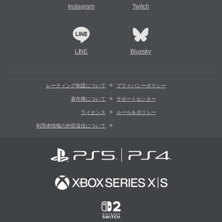
Instagram
Twitch
LINE
Bluesky
レーティング制度について
プライバシーポリシー
著作権について
サポートセンター
ライセンス
ルール＆ポリシー
利用者情報の外部送信について