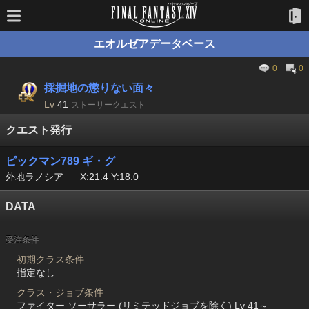
エオルゼアデータベース
0
0
採掘地の懲りない面々
Lv
41
ストーリークエスト
クエスト発行
ピックマン789 ギ・グ
外地ラノシア
X:21.4 Y:18.0
DATA
受注条件
初期クラス条件
指定なし
クラス・ジョブ条件
ファイター ソーサラー (リミテッドジョブを除く) Lv 41～