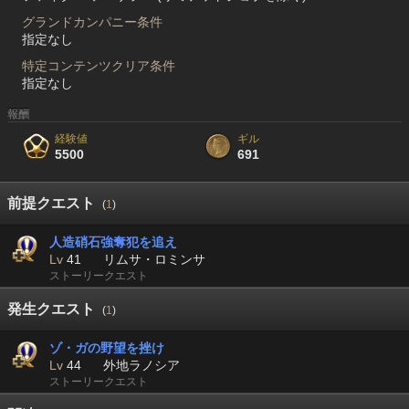
グランドカンパニー条件
指定なし
特定コンテンツクリア条件
指定なし
報酬
経験値
ギル
5500
691
前提クエスト
(
1
)
人造硝石強奪犯を追え
Lv
41
リムサ・ロミンサ
ストーリークエスト
発生クエスト
(
1
)
ゾ・ガの野望を挫け
Lv
44
外地ラノシア
ストーリークエスト