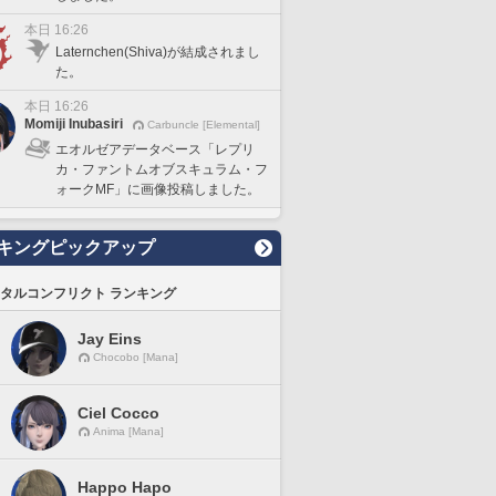
本日 16:26
Laternchen(Shiva)が結成されまし
た。
本日 16:26
Momiji Inubasiri
Carbuncle [Elemental]
エオルゼアデータベース「レプリ
カ・ファントムオブスキュラム・フ
ォークMF」に画像投稿しました。
キングピックアップ
タルコンフリクト ランキング
Jay Eins
Chocobo [Mana]
Ciel Cocco
Anima [Mana]
Happo Hapo