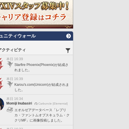
ュニティウォール
アクティビティ
本日 16:39
Starfire Phoenix(Phoenix)が結成さ
れました。
本日 16:39
Karou's.com(Unicorn)が結成されま
した。
本日 16:34
Momiji Inubasiri
Carbuncle [Elemental]
エオルゼアデータベース「レプリ
カ・ファントムオブスキュラム・ク
クリMF」に画像投稿しました。