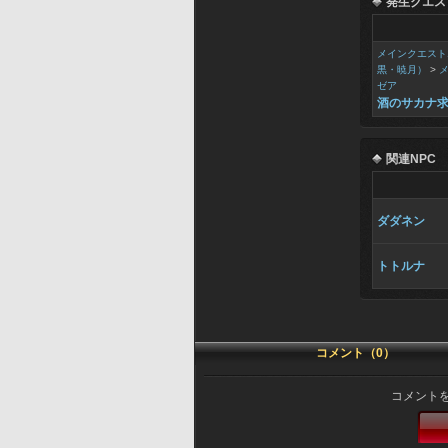
発生クエス
メインクエスト
黒・暁月）
>
ゼア
酒のサカナ
関連NPC
ダダネン
トトルナ
コメント（0）
コメント