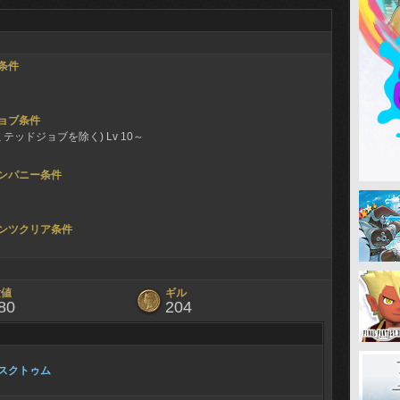
条件
ョブ条件
ミテッドジョブを除く) Lv 10～
ンパニー条件
ンツクリア条件
験値
ギル
80
204
スクトゥム