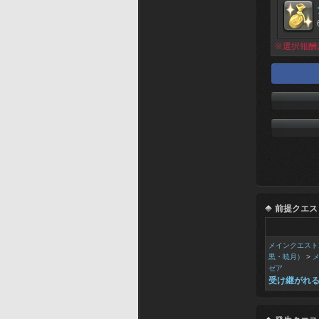
※選択報酬
前提クエス
メインクエスト
黒・暁月）
>
ゼア
受け継がれ