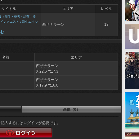
ト
タイトル
エリア
レベル
1（新生・蒼天・紅蓮・漆
メインクエスト：新生エオル
西ザナラーン
13
求む
名前
エリア
西ザナラーン
X:22.6 Y:17.3
西ザナラーン
X:17.9 Y:16.0
画像（0）
を記入するにはログインが必要です。