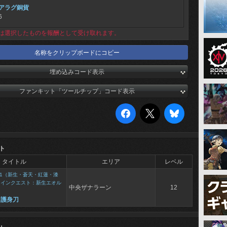
アラグ銅貨
6
は選択したものを報酬として受け取れます。
名称をクリップボードにコピー
埋め込みコード表示
ファンキット「ツールチップ」コード表示
ト
タイトル
エリア
レベル
1（新生・蒼天・紅蓮・漆
メインクエスト：新生エオル
中央ザナラーン
12
る護身刀