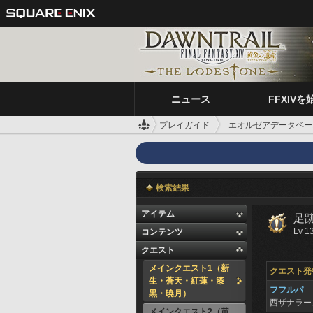
ニュース
FFXIVを
プレイガイド
エオルゼアデータベー
検索結果
アイテム
足
Lv 1
コンテンツ
クエスト
メインクエスト1（新
クエスト発
生・蒼天・紅蓮・漆
フフルパ
黒・暁月）
西ザナラ
メインクエスト2（黄