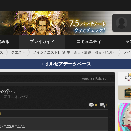
始める
プレイガイド
コミュニティ
ラ
ス
クエスト
メインクエスト1（新生・蒼天・紅蓮・漆黒・暁月）
メイ
エオルゼアデータベース
Version:Patch 7.55
跡の谷へ
3
新生エオルゼア
0
0
行
ーン
X:22.6 Y:17.1