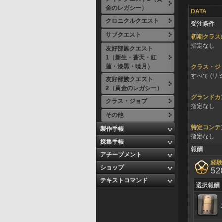
金のレガシー）
DATA
クロニクルクエスト
受注条件
サブクエスト
初期クラス
指定なし
友好部族クエスト
1（新生・蒼天・紅
蓮・漆黒・暁月）
クラス・ジ
すべて (リ
友好部族クエスト
2（黄金のレガシー）
グランドカ
クラス・ジョブ
指定なし
その他
特定コンテ
製作手帳
指定なし
採集手帳
報酬
アチーブメント
経
ショップ
52
テキストコマンド
選択報酬