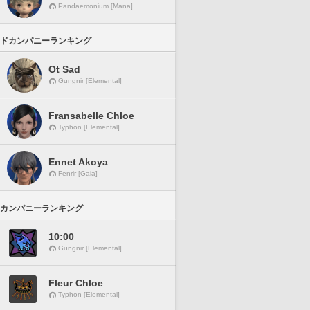
Pandaemonium [Mana]
ドカンパニーランキング
Ot Sad
Gungnir [Elemental]
Fransabelle Chloe
Typhon [Elemental]
Ennet Akoya
Fenrir [Gaia]
カンパニーランキング
10:00
Gungnir [Elemental]
Fleur Chloe
Typhon [Elemental]