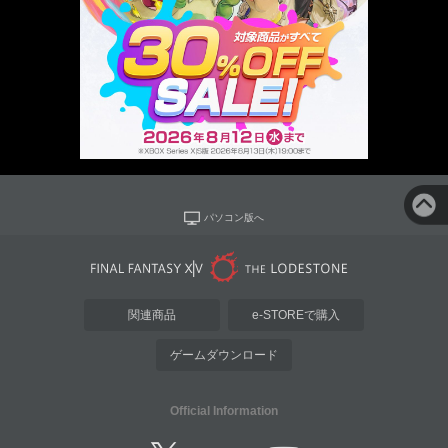
パソコン版へ
関連商品
e-STOREで購入
ゲームダウンロード
Official Information