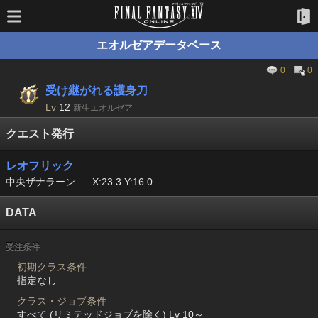
エオルゼアデータベース
0
0
受け継がれる護身刀
Lv
12
新生エオルゼア
クエスト発行
レオフリック
中央ザナラーン
X:23.3 Y:16.0
DATA
受注条件
初期クラス条件
指定なし
クラス・ジョブ条件
すべて (リミテッドジョブを除く) Lv 10～