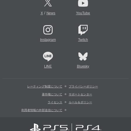
/
X
News
YouTube
Instagram
Twitch
LINE
Bluesky
レーティング制度について
プライバシーポリシー
著作権について
サポートセンター
ライセンス
ルール＆ポリシー
利用者情報の外部送信について