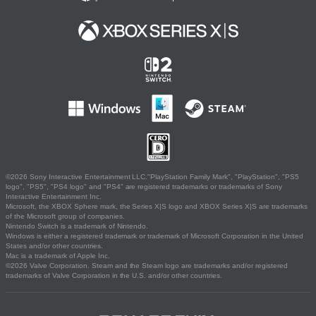
©2026 Sony Interactive Entertainment LLC."PlayStation Family Mark", "PlayStation", "PS5
logo", "PS5", "PS4 logo" and "PS4" are registered trademarks or trademarks of Sony
Interactive Entertainment Inc.
Microsoft, the XBOX Sphere mark, the Series X|S logo and XBOX Series X|S are trademarks
of the Microsoft group of companies.
Nintendo Switch is a trademark of Nintendo.
Windows is either a registered trademark or trademark of Microsoft Corporation in the United
States and/or other countries.
Mac is a trademark of Apple Inc.
©2026 Valve Corporation. Steam and the Steam logo are trademarks and/or registered
trademarks of Valve Corporation in the U.S. and/or other countries.