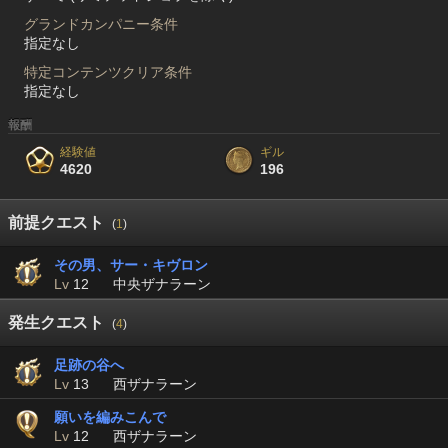
グランドカンパニー条件
指定なし
特定コンテンツクリア条件
指定なし
報酬
経験値
ギル
4620
196
前提クエスト
(
1
)
その男、サー・キヴロン
Lv
12
中央ザナラーン
発生クエスト
(
4
)
足跡の谷へ
Lv
13
西ザナラーン
願いを編みこんで
Lv
12
西ザナラーン