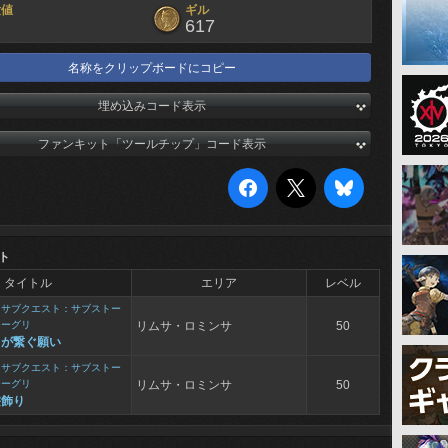
験値
ギル
617
名称をクリップボードにコピー
埋め込みコード表示
ファンキット「ツールチップ」コード表示
ト
タイトル
エリア
レベル
>
サブクエスト：サブストー
モーグリ
リムサ・ロミンサ
50
ミが繋ぐ願い
>
サブクエスト：サブストー
モーグリ
リムサ・ロミンサ
50
髪飾り