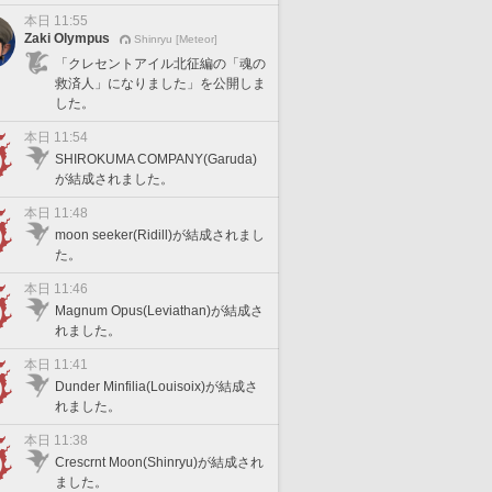
本日 11:55
Zaki Olympus
Shinryu [Meteor]
「クレセントアイル北征編の「魂の
救済人」になりました」を公開しま
した。
本日 11:54
SHIROKUMA COMPANY(Garuda)
が結成されました。
本日 11:48
moon seeker(Ridill)が結成されまし
た。
本日 11:46
Magnum Opus(Leviathan)が結成さ
れました。
本日 11:41
Dunder Minfilia(Louisoix)が結成さ
れました。
本日 11:38
Crescrnt Moon(Shinryu)が結成され
ました。