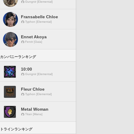
Gungnir [Elemental]
Fransabelle Chloe
Typhon [Elemental]
Ennet Akoya
Fenrir [Gaia]
カンパニーランキング
10:00
Gungnir [Elemental]
Fleur Chloe
Typhon [Elemental]
Metal Woman
Titan [Mana]
トラインランキング