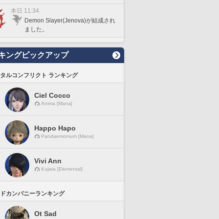
本日 11:34
Demon Slayer(Jenova)が結成され
ました。
キングピックアップ
タルコンフリクト ランキング
Ciel Cocco
Anima [Mana]
Happo Hapo
Pandaemonium [Mana]
Vivi Ann
Kujata [Elemental]
ドカンパニーランキング
Ot Sad