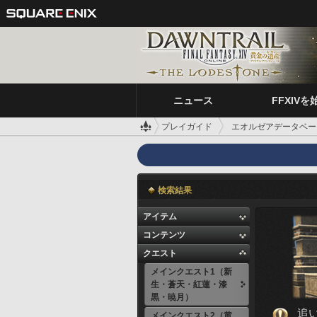
ニュース
FFXIVを
プレイガイド
エオルゼアデータベー
検索結果
アイテム
コンテンツ
クエスト
メインクエスト1（新
生・蒼天・紅蓮・漆
黒・暁月）
追
メインクエスト2（黄