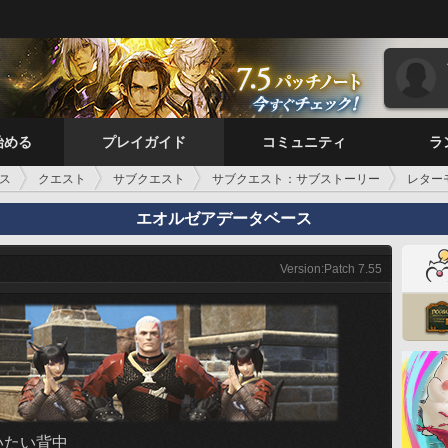
始める
プレイガイド
コミュニティ
ラ
ス
クエスト
サブクエスト
サブクエスト：サブストーリー
レター
エオルゼアデータベース
Version:Patch 7.55
いたい背中