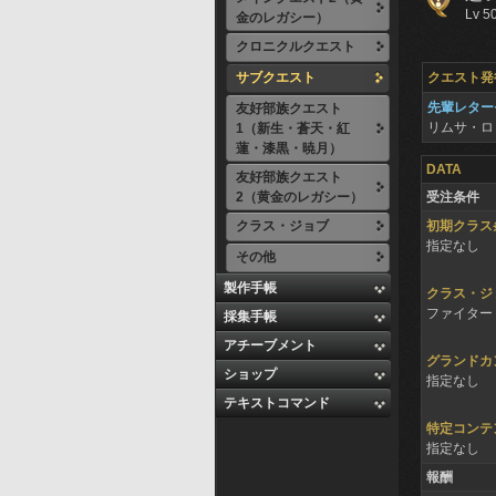
Lv 5
金のレガシー）
クロニクルクエスト
サブクエスト
クエスト発
先輩レター
友好部族クエスト
リムサ・ロ
1（新生・蒼天・紅
蓮・漆黒・暁月）
DATA
友好部族クエスト
2（黄金のレガシー）
受注条件
クラス・ジョブ
初期クラス
指定なし
その他
製作手帳
クラス・ジ
ファイター 
採集手帳
アチーブメント
グランドカ
ショップ
指定なし
テキストコマンド
特定コンテ
指定なし
報酬