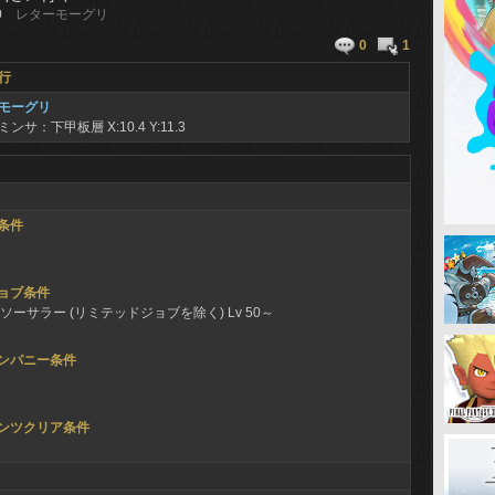
0
レターモーグリ
0
1
行
モーグリ
ミンサ：下甲板層
X:10.4 Y:11.3
条件
ョブ条件
ソーサラー (リミテッドジョブを除く) Lv 50～
ンパニー条件
ンツクリア条件