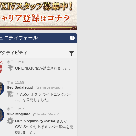
ュニティウォール
アクティビティ
本日 11:58
ORION(Asura)が結成されました。
本日 11:58
Hey Sadalsuud
Shinryu [Meteor]
「[7.55オオヌシ]ライトニングボー
ル」を公開しました。
本日 11:57
Nike Mogumo
Valefor [Meteor]
Nike Mogumo(
Valefor)さんが
CWLSの立ち上げメンバー募集を開
始しました。