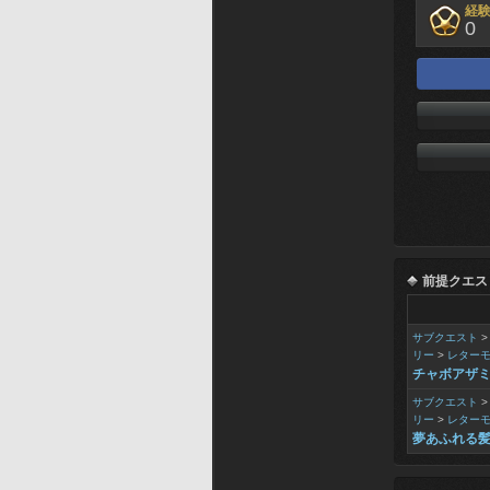
経
0
前提クエス
サブクエスト
リー
>
レター
チャボアザ
サブクエスト
リー
>
レター
夢あふれる