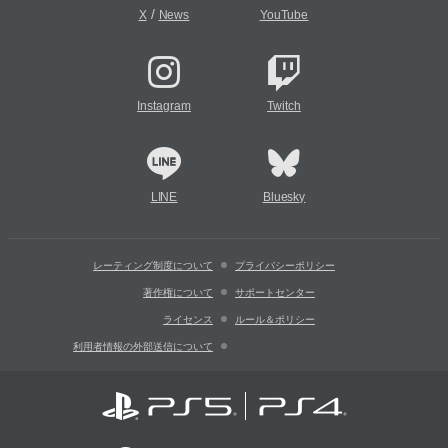
/
X
News
YouTube
Instagram
Twitch
LINE
Bluesky
レーティング制度について
プライバシーポリシー
著作権について
サポートセンター
ライセンス
ルール＆ポリシー
利用者情報の外部送信について