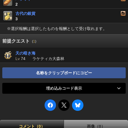
2
古代の銀貨
3
※選択報酬は選択したものを報酬として受け取れます。
前提クエスト
(
1
)
天の暗き海
Lv
74
ラケティカ大森林
名称をクリップボードにコピー
埋め込みコード表示
コメント（0）
画像（0）