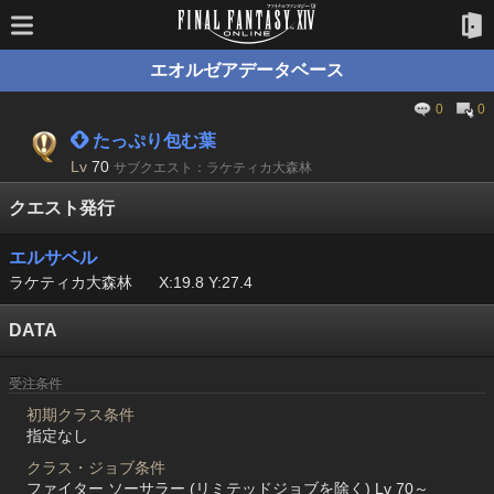
エオルゼアデータベース
0
0
 たっぷり包む葉
Lv
70
サブクエスト：ラケティカ大森林
クエスト発行
エルサベル
ラケティカ大森林
X:19.8 Y:27.4
DATA
受注条件
初期クラス条件
指定なし
クラス・ジョブ条件
ファイター ソーサラー (リミテッドジョブを除く) Lv 70～