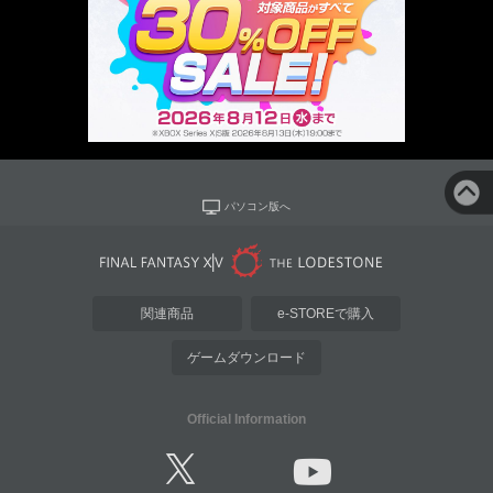
パソコン版へ
関連商品
e-STOREで購入
ゲームダウンロード
Official Information