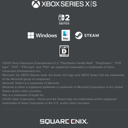
©2026 Sony Interactive Entertainment LLC."PlayStation Family Mark", "PlayStation", "PS5
logo", "PS5", "PS4 logo" and "PS4" are registered trademarks or trademarks of Sony
Interactive Entertainment Inc.
Microsoft, the XBOX Sphere mark, the Series X|S logo and XBOX Series X|S are trademarks
of the Microsoft group of companies.
Nintendo Switch is a trademark of Nintendo.
Windows is either a registered trademark or trademark of Microsoft Corporation in the United
States and/or other countries.
Mac is a trademark of Apple Inc.
©2026 Valve Corporation. Steam and the Steam logo are trademarks and/or registered
trademarks of Valve Corporation in the U.S. and/or other countries.