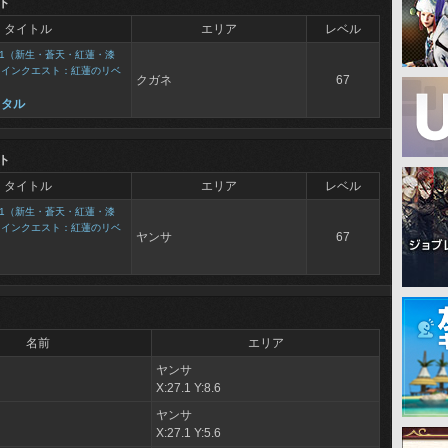
ト
タイトル
エリア
レベル
1（新生・蒼天・紅蓮・漆
メインクエスト：紅蓮のリベ
クガネ
67
タタル
ト
タイトル
エリア
レベル
1（新生・蒼天・紅蓮・漆
メインクエスト：紅蓮のリベ
ヤンサ
67
名前
エリア
ヤンサ
X:27.1 Y:8.6
ヤンサ
X:27.1 Y:5.6