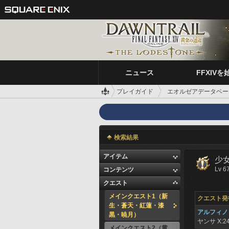
ニュース
FFXIVを
プレイガイド
エオルゼアデータベー
検索結果
アイテム
少
Lv 6
コンテンツ
クエスト
メインクエスト1（新
クエスト発
生・蒼天・紅蓮・漆
アルフィノ
黒・暁月）
ヤンサ
X:24
メインクエスト2（黄