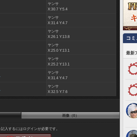
ヤンサ
X:30.7 Y:5.4
ヤンサ
X:31.4 Y:4.7
ヤンサ
X:26.1 Y:13.8
コミ
ヤンサ
X:25.0 Y:13.1
最新
ヤンサ
X:25.2 Y:13.1
ヤンサ
人
X:31.4 Y:4.7
ヤンサ
人
X:32.5 Y:7.6
画像（0）
を記入するにはログインが必要です。