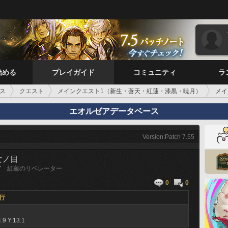
始める
プレイガイド
コミュニティ
ラ
ス
クエスト
メインクエスト1（新生・蒼天・紅蓮・漆黒・暁月）
メイ
エオルゼアデータベース
Version:Patch 7.55
女ノ目
7
紅蓮のリベレーター
0
0
行
.9 Y:13.1