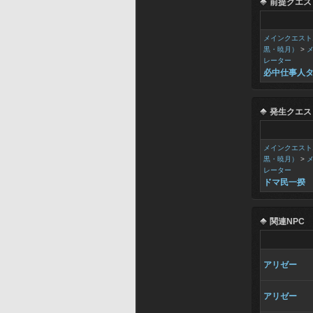
前提クエス
メインクエスト
黒・暁月）
>
レーター
必中仕事人
発生クエス
メインクエスト
黒・暁月）
>
レーター
ドマ民一揆
関連NPC
アリゼー
アリゼー