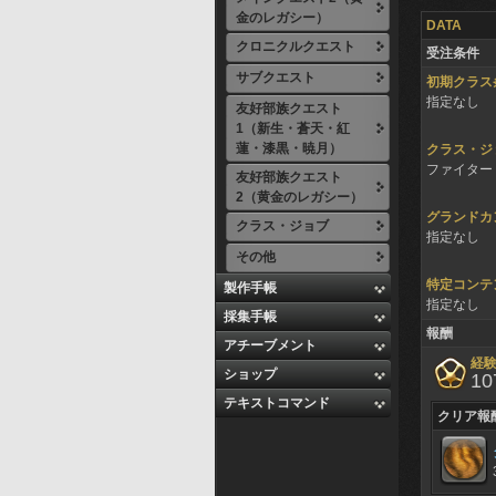
金のレガシー）
DATA
クロニクルクエスト
受注条件
サブクエスト
初期クラス
指定なし
友好部族クエスト
1（新生・蒼天・紅
蓮・漆黒・暁月）
クラス・ジ
ファイター 
友好部族クエスト
2（黄金のレガシー）
グランドカ
クラス・ジョブ
指定なし
その他
特定コンテ
製作手帳
指定なし
採集手帳
報酬
アチーブメント
経
ショップ
10
テキストコマンド
クリア報