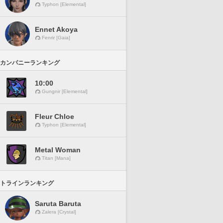
Typhon [Elemental]
Ennet Akoya
Fenrir [Gaia]
カンパニーランキング
10:00
Gungnir [Elemental]
Fleur Chloe
Typhon [Elemental]
Metal Woman
Titan [Mana]
トラインランキング
Saruta Baruta
Zalera [Crystal]