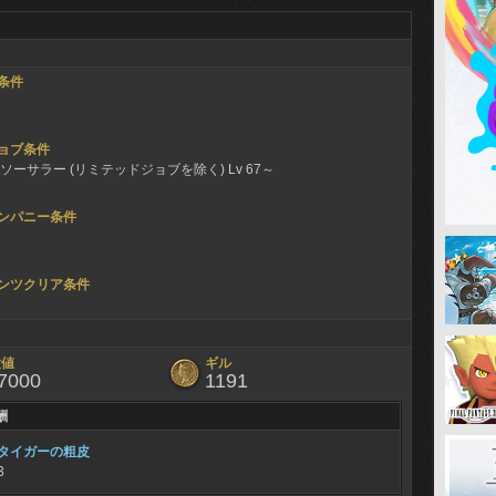
条件
ョブ条件
ソーサラー (リミテッドジョブを除く) Lv 67～
ンパニー条件
ンツクリア条件
験値
ギル
7000
1191
酬
タイガーの粗皮
3