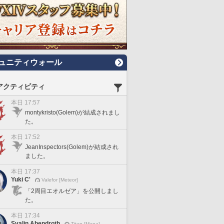
ュニティウォール
アクティビティ
本日 17:57
montykristo(Golem)が結成されまし
た。
本日 17:52
JeanInspectors(Golem)が結成され
ました。
本日 17:37
Yuki C'
Valefor [Meteor]
「2周目エオルゼア」を公開しまし
た。
本日 17:34
Svalin Abendroth
Titan [Mana]